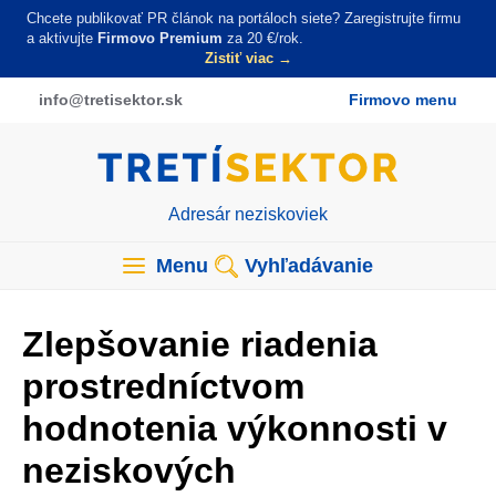
Skočiť
Chcete publikovať PR článok na portáloch siete? Zaregistrujte firmu
na
a aktivujte
Firmovo Premium
za 20 €/rok.
Zistiť viac →
hlavný
obsah
info
@tretisektor
.sk
Firmovo menu
Adresár neziskoviek
Main
navigation
Menu
Vyhľadávanie
(tretisektor)
Zlepšovanie riadenia
prostredníctvom
hodnotenia výkonnosti v
neziskových