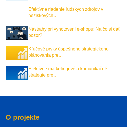
Efektívne riadenie ľudských zdrojov v
neziskových…
Nástrahy pri vyhotovení e-shopu: Na čo si dať
pozor?
Kľúčové prvky úspešného strategického
plánovania pre…
Efektívne marketingové a komunikačné
stratégie pre…
O projekte