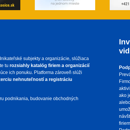
Inv
vid
nikateľské subjekty a organizácie, slúžiaca
te tu
rozsiahly katalóg firiem a organizácií
Podp
ujúce ich ponuku. Platforma zároveň slúži
Prevá
erciu nehnuteľností a registráciu
Firmo
aktiv
ako j
poru podnikania, budovanie obchodných
aleb
umožň
návšt
firie