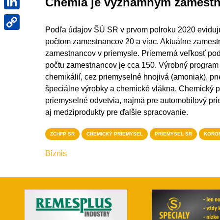
LinkedIn
Chémia je významným zamest
Copy
Podľa údajov ŠÚ SR v prvom polroku 2020 eviduj
Link
počtom zamestnancov 20 a viac. Aktuálne zamestn
zamestnancov v priemysle. Priemerná veľkosť po
počtu zamestnancov je cca 150. Výrobný program t
chemikálií, cez priemyselné hnojivá (amoniak), pneu
špeciálne výrobky a chemické vlákna. Chemický p
priemyselné odvetvia, najmä pre automobilový pri
aj medziprodukty pre ďalšie spracovanie.
ZCHFP SR
CHEMICKÝ PRIEMYSEL
PRIEMYSEL SR
KORO
Biznis