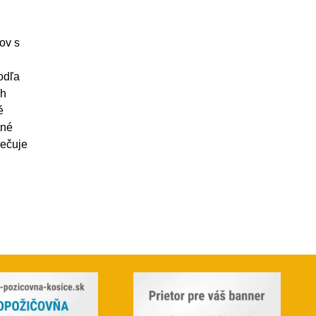
ov s
odľa
ch
é
tné
pečuje