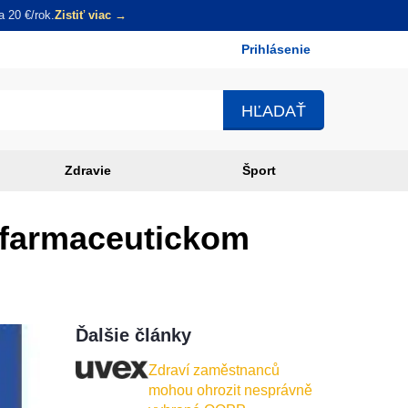
 20 €/rok.
Zistiť viac →
Prihlásenie
Používateľské
menu
Zdravie
Šport
 farmaceutickom
Ďalšie články
Zdraví zaměstnanců
mohou ohrozit nesprávně