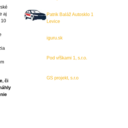
vské
e aj
Patrik Baláž Autosklo 1
ž 10
Levice
e
iguru.sk
zia
Pod vŕškami 1, s.r.o.
om
GS projekt, s.r.o
, či
náhly
enie