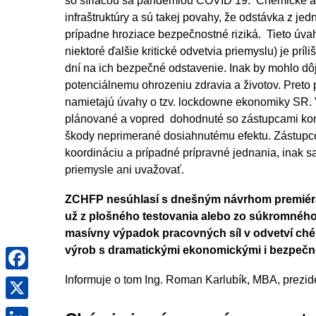
so šíriacou sa pandémiou COVID 19. Chemické a f
infraštruktúry a sú takej povahy, že odstávka z 
prípadne hroziace bezpečnostné riziká. Tieto ú
niektoré ďalšie kritické odvetvia priemyslu) je prí
dní na ich bezpečné odstavenie. Inak by mohlo dô
potenciálnemu ohrozeniu zdravia a životov. Preto
namietajú úvahy o tzv. lockdowne ekonomiky SR. V
plánované a vopred dohodnuté so zástupcami konk
škody neprimerané dosiahnutému efektu. Zástupc
koordináciu a prípadné prípravné jednania, inak
priemysle ani uvažovať.
ZCHFP nesúhlasí s dnešným návrhom premiéra,
už z plošného testovania alebo zo súkromného 
masívny výpadok pracovných síl v odvetví ché
Facebook
výrob s dramatickými ekonomickými i bezpečn
X
Informuje o tom Ing. Roman Karlubík, MBA, prez