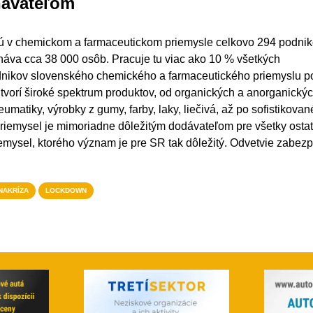
návateľom
ú v chemickom a farmaceutickom priemysle celkovo 294 podnik
áva cca 38 000 osôb. Pracuje tu viac ako 10 % všetkých
dnikov slovenského chemického a farmaceutického priemyslu p
vorí široké spektrum produktov, od organických a anorganický
matiky, výrobky z gumy, farby, laky, liečivá, až po sofistikovan
riemysel je mimoriadne dôležitým dodávateľom pre všetky osta
emysel, ktorého význam je pre SR tak dôležitý. Odvetvie zabez
NAKRÍZA
LOCKDOWN