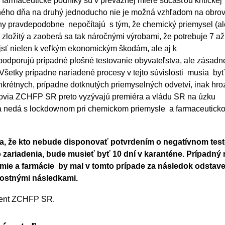
armaceutické podniky sú v prevažnej miere súčasťou kritickej
jedného dňa na druhý jednoducho nie je možná vzhľadom na obro
vahy pravdepodobne
nepočítajú s tým, že chemický priemysel (al
liš zložitý a zaoberá sa tak náročnými výrobami, že potrebuje 7 a
jsť nielen k veľkým ekonomickým škodám, ale aj k
 podporujú prípadné plošné testovanie obyvateľstva, ale zásadn
šetky prípadne nariadené procesy v tejto súvislosti musia byť
rétnych, prípadne dotknutých priemyselných odvetví, inak hro
ovia ZCHFP SR preto vyzývajú premiéra a vládu SR na úzku
 sa nedá s lockdownom pri chemickom priemysle a farmaceutick
 že kto nebude disponovať potvrdením o negatívnom teste
zariadenia, bude musieť byť 10 dní v karanténe. Prípadný 
mie a farmácie by mal v tomto prípade za následok odstav
ostnými následkami.
ident ZCHFP SR.