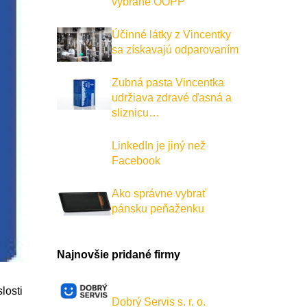
vybrané OOPP
Účinné látky z Vincentky
sa získavajú odparovaním
Zubná pasta Vincentka
udržiava zdravé ďasná a
sliznicu…
LinkedIn je jiný než
Facebook
Ako správne vybrať
pánsku peňaženku
Najnovšie pridané firmy
losti
Dobrý Servis s. r. o.