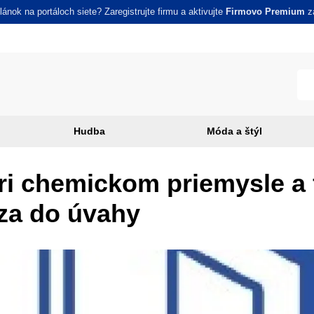
ánok na portáloch siete? Zaregistrujte firmu a aktivujte
Firmovo Premium
za
Hudba
Móda a štýl
i chemickom priemysle a
za do úvahy