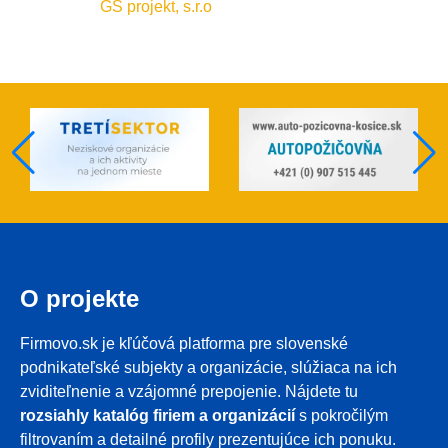
GS projekt, s.r.o
O projekte
Firmovo.sk je kľúčová platforma pre slovenské
podnikateľské subjekty a organizácie, slúžiaca na ich
zviditeľnenie a vzájomné prepojenie. Nájdete tu
rozsiahly katalóg firiem a organizácií
s pokročilým
filtrovaním a detailné profily prezentujúce ich ponuku.