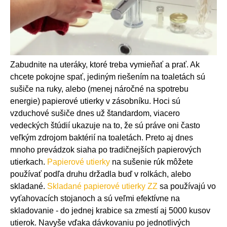
Zabudnite na uteráky, ktoré treba vymieňať a prať. Ak
chcete pokojne spať, jediným riešením na toaletách sú
sušiče na ruky, alebo (menej náročné na spotrebu
energie) papierové utierky v zásobníku. Hoci sú
vzduchové sušiče dnes už štandardom, viacero
vedeckých štúdií ukazuje na to, že sú práve oni často
veľkým zdrojom baktérií na toaletách. Preto aj dnes
mnoho prevádzok siaha po tradičnejších papierových
utierkach.
Papierové utierky
na sušenie rúk môžete
používať podľa druhu držadla buď v rolkách, alebo
skladané.
Skladané papierové utierky ZZ
sa používajú vo
vyťahovacích stojanoch a sú veľmi efektívne na
skladovanie - do jednej krabice sa zmestí aj 5000 kusov
utierok. Navyše vďaka dávkovaniu po jednotlivých