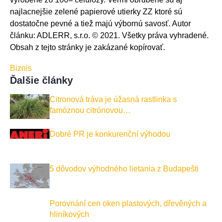
najlacnejšie zelené papierové utierky ZZ ktoré sú
dostatočne pevné a tiež majú výbornú savosť. Autor
článku: ADLERR, s.r.o. © 2021. Všetky práva vyhradené.
Obsah z tejto stránky je zakázané kopírovať.
Biznis
Ďalšie články
Citronová tráva je úžasná rastlinka s
famóznou citrónovou…
Dobré PR je konkurenční výhodou
5 dôvodov výhodného lietania z Budapešti
Porovnání cen oken plastových, dřevěných a
hliníkových