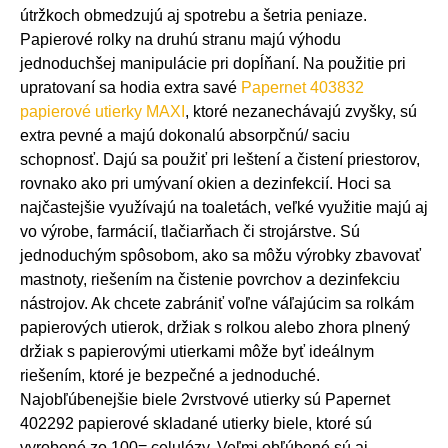
útržkoch obmedzujú aj spotrebu a šetria peniaze.
Papierové rolky na druhú stranu majú výhodu
jednoduchšej manipulácie pri dopĺňaní. Na použitie pri
upratovaní sa hodia extra savé
Papernet 403832
papierové utierky MAXI
, ktoré nezanechávajú zvyšky, sú
extra pevné a majú dokonalú absorpčnú/ saciu
schopnosť. Dajú sa použiť pri leštení a čistení priestorov,
rovnako ako pri umývaní okien a dezinfekcií. Hoci sa
najčastejšie využívajú na toaletách, veľké využitie majú aj
vo výrobe, farmácií, tlačiarňach či strojárstve. Sú
jednoduchým spôsobom, ako sa môžu výrobky zbavovať
mastnoty, riešením na čistenie povrchov a dezinfekciu
nástrojov. Ak chcete zabrániť voľne váľajúcim sa rolkám
papierových utierok, držiak s rolkou alebo zhora plnený
držiak s papierovými utierkami môže byť ideálnym
riešením, ktoré je bezpečné a jednoduché.
Najobľúbenejšie biele 2vrstvové utierky sú Papernet
402292 papierové skladané utierky biele, ktoré sú
vyrobené zo 100= celulózy. Veľmi obľúbené sú aj