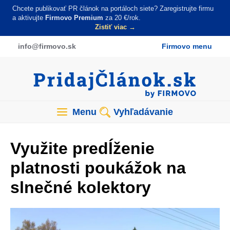
Skočiť
Chcete publikovať PR článok na portáloch siete? Zaregistrujte firmu
na
a aktivujte
Firmovo Premium
za 20 €/rok.
Zistiť viac →
hlavný
obsah
info
@firmovo
.sk
Firmovo menu
Menu
Vyhľadávanie
Využite predĺženie
platnosti poukážok na
slnečné kolektory