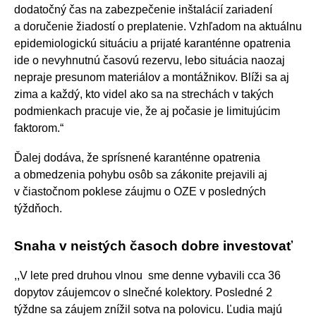
dodatočný čas na zabezpečenie inštalácií zariadení
a doručenie žiadostí o preplatenie. Vzhľadom na aktuálnu
epidemiologickú situáciu a prijaté karanténne opatrenia
ide o nevyhnutnú časovú rezervu, lebo situácia naozaj
nepraje presunom materiálov a montážnikov. Blíži sa aj
zima a každý, kto videl ako sa na strechách v takých
podmienkach pracuje vie, že aj počasie je limitujúcim
faktorom.“
Ďalej dodáva, že sprísnené karanténne opatrenia
a obmedzenia pohybu osôb sa zákonite prejavili aj
v čiastočnom poklese záujmu o OZE v posledných
týždňoch.
Snaha v neistých časoch dobre investovať
,,V lete pred druhou vlnou sme denne vybavili cca 36
dopytov záujemcov o slnečné kolektory. Posledné 2
týždne sa záujem znížil sotva na polovicu. Ľudia majú