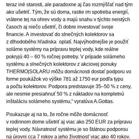
teraz iné starosti, ale paradoxne aj čas rozmýšľať nad tým
ako ušetriť. Tým, že sú doma, rastie im spotreba energií,
vrátene tej na ohrev vody a majú snahu v týchto neistých
časoch aj niečo ušetriť, či dobre investovať svoje
financie. A investovať do slnečných kolektorov sa
z dlhodobého hľadiska oplatí. Najvýhodnejšie je použiť
solárne systémy na prípravu teplej vody, kde reálne
pokryjú 40 – 60 % ročnej potreby. V prípade solárneho
systému a slnečných kolektorov z akciovej ponuky
THERMO|SOLARU môžu domácnosti dostať podporu vo
forme poukážok vo výške 781 až 1750 eur podľa typu
a počtu kolektorov. Podpora predstavuje 35–50 % z ceny,
ale nesmie presiahnuť 50 % z nákladov na kompletnú
inštaláciu solárneho systému,“ vyratúva A.Gottas.
Poukazuje aj na to, že ročne môže domácnosť
v rodinnom dome ušetriť aj viac ako 250 EUR za prípravu
teplej vody. Návratnosť systému je so štátnou podporou
na úrovni cca 7 rokov a jeho životnosť viac ako 40 rokov.