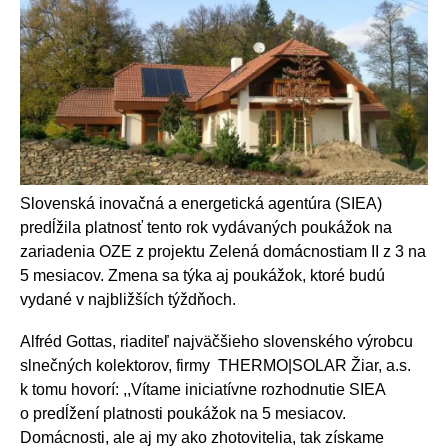
Slovenská inovačná a energetická agentúra (SIEA)
predĺžila platnosť tento rok vydávaných poukážok na
zariadenia OZE z projektu Zelená domácnostiam II z 3 na
5 mesiacov. Zmena sa týka aj poukážok, ktoré budú
vydané v najbližších týždňoch.
Alfréd Gottas, riaditeľ najväčšieho slovenského výrobcu
slnečných kolektorov, firmy THERMO|SOLAR Žiar, a.s.
k tomu hovorí: ,,Vítame iniciatívne rozhodnutie SIEA
o predĺžení platnosti poukážok na 5 mesiacov.
Domácnosti, ale aj my ako zhotovitelia, tak získame