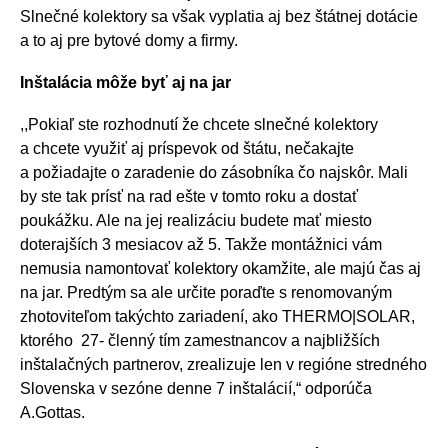
Slnečné kolektory sa však vyplatia aj bez štátnej dotácie
a to aj pre bytové domy a firmy.
Inštalácia môže byť aj na jar
,,Pokiaľ ste rozhodnutí že chcete slnečné kolektory
a chcete využiť aj príspevok od štátu, nečakajte
a požiadajte o zaradenie do zásobníka čo najskôr. Mali
by ste tak prísť na rad ešte v tomto roku a dostať
poukážku. Ale na jej realizáciu budete mať miesto
doterajších 3 mesiacov až 5. Takže montážnici vám
nemusia namontovať kolektory okamžite, ale majú čas aj
na jar. Predtým sa ale určite poraďte s renomovaným
zhotoviteľom takýchto zariadení, ako THERMO|SOLAR,
ktorého 27- členný tím zamestnancov a najbližších
inštalačných partnerov, zrealizuje len v regióne stredného
Slovenska v sezóne denne 7 inštalácií,“ odporúča
A.Gottas.