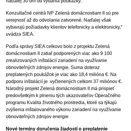
naďalej 30 dní od vydania poukážky.
Konzultačné centrá NP Zelená domácnostiam II sú pre
verejnosť až do odvolania zatvorené. Naďalej však
vybavujú požiadavky klientov telefonicky a elektronicky,“
uvádza SIEA.
Podľa správy SIEA celkovo bolo z projektu Zelená
domácnostiam II zatiaľ podporených viac ako 9 100
zrealizovaných inštalácií zariadení na využívanie
obnoviteľných zdrojov energie. Suma doteraz
preplatených poukážok je viac ako 18,4 milióna €. Na
podporu inštalácií je vyčlenených celkom 37 miliónov €.
Národný projekt Zelená domácnostiam II má prispieť
predovšetkým k plneniu tých ukazovateľov Operačného
programu Kvalita životného prostredia, ktoré sa týkajú
zvýšenia inštalovaného výkonu zariadení na využívanie
obnoviteľných zdrojov energie
Nové termíny doručenia žiadostí o preplatenie