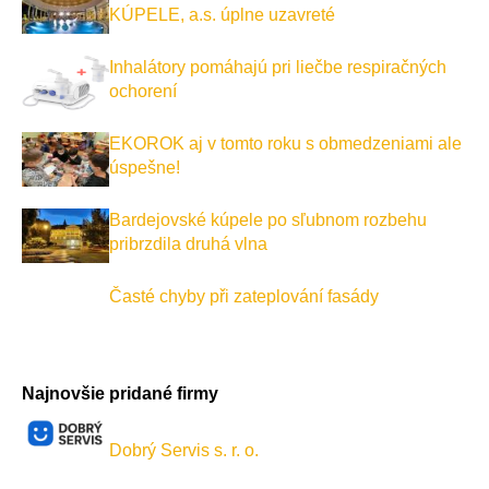
KÚPELE, a.s. úplne uzavreté
Inhalátory pomáhajú pri liečbe respiračných
ochorení
EKOROK aj v tomto roku s obmedzeniami ale
úspešne!
Bardejovské kúpele po sľubnom rozbehu
pribrzdila druhá vlna
Časté chyby při zateplování fasády
Najnovšie pridané firmy
Dobrý Servis s. r. o.