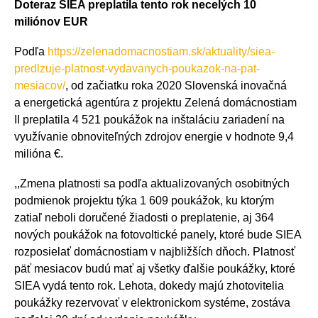
Doteraz SIEA preplatila tento rok necelých 10
miliónov EUR
Podľa
https://zelenadomacnostiam.sk/aktuality/siea-
predlzuje-platnost-vydavanych-poukazok-na-pat-
mesiacov/
, od začiatku roka 2020 Slovenská inovačná
a energetická agentúra z projektu Zelená domácnostiam
II preplatila 4 521 poukážok na inštaláciu zariadení na
využívanie obnoviteľných zdrojov energie v hodnote 9,4
milióna €.
,,Zmena platnosti sa podľa aktualizovaných osobitných
podmienok projektu týka 1 609 poukážok, ku ktorým
zatiaľ neboli doručené žiadosti o preplatenie, aj 364
nových poukážok na fotovoltické panely, ktoré bude SIEA
rozposielať domácnostiam v najbližších dňoch. Platnosť
päť mesiacov budú mať aj všetky ďalšie poukážky, ktoré
SIEA vydá tento rok. Lehota, dokedy majú zhotovitelia
poukážky rezervovať v elektronickom systéme, zostáva