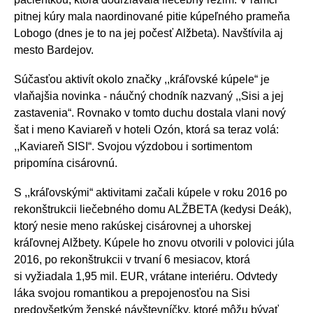
pitnej kúry mala naordinované pitie kúpeľného prameňa
Lobogo (dnes je to na jej počesť Alžbeta). Navštívila aj
mesto Bardejov.
Súčasťou aktivít okolo značky ,,kráľovské kúpele“ je
vlaňajšia novinka - náučný chodník nazvaný ,,Sisi a jej
zastavenia“. Rovnako v tomto duchu dostala vlani nový
šat i meno Kaviareň v hoteli Ozón, ktorá sa teraz volá:
,,Kaviareň SISI“. Svojou výzdobou i sortimentom
pripomína cisárovnú.
S ,,kráľovskými“ aktivitami začali kúpele v roku 2016 po
rekonštrukcii liečebného domu ALŽBETA (kedysi Deák),
ktorý nesie meno rakúskej cisárovnej a uhorskej
kráľovnej Alžbety. Kúpele ho znovu otvorili v polovici júla
2016, po rekonštrukcii v trvaní 6 mesiacov, ktorá
si vyžiadala 1,95 mil. EUR, vrátane interiéru. Odvtedy
láka svojou romantikou a prepojenosťou na Sisi
predovšetkým ženské návštevníčky, ktoré môžu bývať