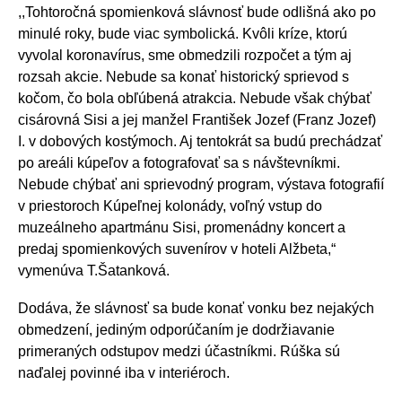
,,Tohtoročná spomienková slávnosť bude odlišná ako po
minulé roky, bude viac symbolická. Kvôli kríze, ktorú
vyvolal koronavírus, sme obmedzili rozpočet a tým aj
rozsah akcie. Nebude sa konať historický sprievod s
kočom, čo bola obľúbená atrakcia. Nebude však chýbať
cisárovná Sisi a jej manžel František Jozef (Franz Jozef)
I. v dobových kostýmoch. Aj tentokrát sa budú prechádzať
po areáli kúpeľov a fotografovať sa s návštevníkmi.
Nebude chýbať ani sprievodný program, výstava fotografií
v priestoroch Kúpeľnej kolonády, voľný vstup do
muzeálneho apartmánu Sisi, promenádny koncert a
predaj spomienkových suvenírov v hoteli Alžbeta,“
vymenúva T.Šatanková.
Dodáva, že slávnosť sa bude konať vonku bez nejakých
obmedzení, jediným odporúčaním je dodržiavanie
primeraných odstupov medzi účastníkmi. Rúška sú
naďalej povinné iba v interiéroch.