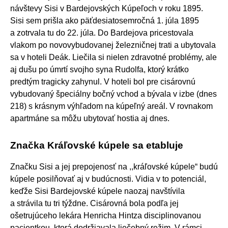
návštevy Sisi v Bardejovských Kúpeľoch v roku 1895.
Sisi sem prišla ako päťdesiatosemročná 1. júla 1895
a zotrvala tu do 22. júla. Do Bardejova pricestovala
vlakom po novovybudovanej železničnej trati a ubytovala
sa v hoteli Deák. Liečila si nielen zdravotné problémy, ale
aj dušu po úmrtí svojho syna Rudolfa, ktorý krátko
predtým tragicky zahynul. V hoteli bol pre cisárovnú
vybudovaný špeciálny bočný vchod a bývala v izbe (dnes
218) s krásnym výhľadom na kúpeľný areál. V rovnakom
apartmáne sa môžu ubytovať hostia aj dnes.
Značka Kráľovské kúpele sa etabluje
Značku Sisi a jej prepojenosť na ,,kráľovské kúpele“ budú
kúpele posilňovať aj v budúcnosti. Vidia v to potenciál,
keďže Sisi Bardejovské kúpele naozaj navštívila
a strávila tu tri týždne. Cisárovná bola podľa jej
ošetrujúceho lekára Henricha Hintza disciplinovanou
pacientkou, ktorá dodržiavala liečebný režim. V rámci