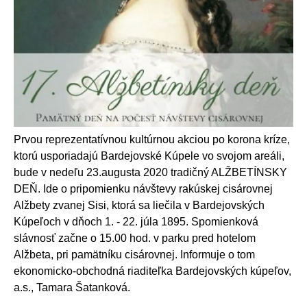
Prvou reprezentatívnou kultúrnou akciou po korona kríze,
ktorú usporiadajú Bardejovské Kúpele vo svojom areáli,
bude v nedeľu 23.augusta 2020 tradičný ALŽBETÍNSKY
DEŇ. Ide o pripomienku návštevy rakúskej cisárovnej
Alžbety zvanej Sisi, ktorá sa liečila v Bardejovských
Kúpeľoch v dňoch 1. - 22. júla 1895. Spomienková
slávnosť začne o 15.00 hod. v parku pred hotelom
Alžbeta, pri pamätníku cisárovnej. Informuje o tom
ekonomicko-obchodná riaditeľka Bardejovských kúpeľov,
a.s., Tamara Šatanková.