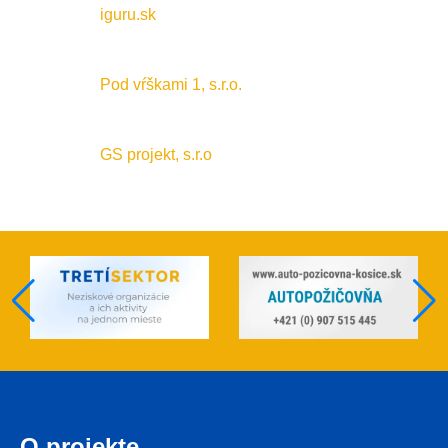
iguru.sk
Pod vŕškami 1, s.r.o.
GS projekt, s.r.o
O projekte