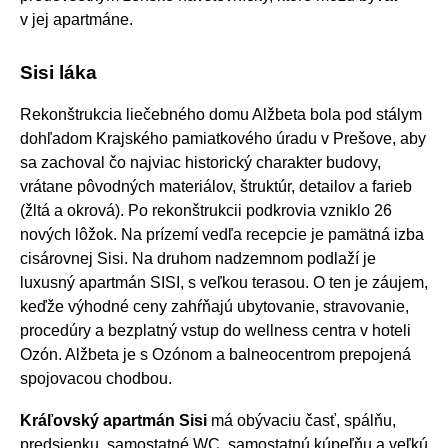
v jej apartmáne.
Sisi láka
Rekonštrukcia liečebného domu Alžbeta bola pod stálym
dohľadom Krajského pamiatkového úradu v Prešove, aby
sa zachoval čo najviac historický charakter budovy,
vrátane pôvodných materiálov, štruktúr, detailov a farieb
(žltá a okrová). Po rekonštrukcii podkrovia vzniklo 26
nových lôžok. Na prízemí vedľa recepcie je pamätná izba
cisárovnej Sisi. Na druhom nadzemnom podlaží je
luxusný apartmán SISI, s veľkou terasou. O ten je záujem,
keďže výhodné ceny zahŕňajú ubytovanie, stravovanie,
procedúry a bezplatný vstup do wellness centra v hoteli
Ozón. Alžbeta je s Ozónom a balneocentrom prepojená
spojovacou chodbou.
Kráľovský apartmán Sisi
má obývaciu časť, spálňu,
predsienku, samostatné WC, samostatnú kúpeľňu a veľkú