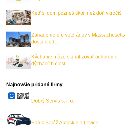
Keď si dom pozrieš skôr, než doň vkročíš
Zariadenie pre veteránov v Massachusetts
dostalo od…
Kýchanie môže signalizovať ochorenie
dýchacích ciest
Najnovšie pridané firmy
Dobrý Servis s. r. o.
Patrik Baláž Autosklo 1 Levice