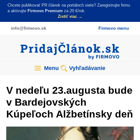
Skočiť
Chcete publikovať PR článok na portáloch siete? Zaregistrujte firmu
na
a aktivujte
Firmovo Premium
za 20 €/rok.
Zistiť viac →
hlavný
obsah
info
@firmovo
.sk
Firmovo menu
Menu
Vyhľadávanie
V nedeľu 23.augusta bude
v Bardejovských
Kúpeľoch Alžbetínsky deň