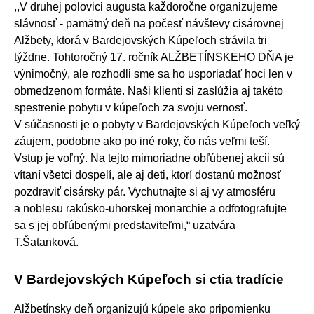
,,V druhej polovici augusta každoročne organizujeme
slávnosť - pamätný deň na počesť návštevy cisárovnej
Alžbety, ktorá v Bardejovských Kúpeľoch strávila tri
týždne. Tohtoročný 17. ročník ALŽBETÍNSKEHO DŇA je
výnimočný, ale rozhodli sme sa ho usporiadať hoci len v
obmedzenom formáte. Naši klienti si zaslúžia aj takéto
spestrenie pobytu v kúpeľoch za svoju vernosť.
V súčasnosti je o pobyty v Bardejovských Kúpeľoch veľký
záujem, podobne ako po iné roky, čo nás veľmi teší.
Vstup je voľný. Na tejto mimoriadne obľúbenej akcii sú
vítaní všetci dospelí, ale aj deti, ktorí dostanú možnosť
pozdraviť cisársky pár. Vychutnajte si aj vy atmosféru
a noblesu rakúsko-uhorskej monarchie a odfotografujte
sa s jej obľúbenými predstaviteľmi,“ uzatvára
T.Šatanková.
V Bardejovských Kúpeľoch si ctia tradície
Alžbetínsky deň organizujú kúpele ako pripomienku