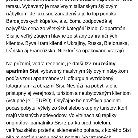
terasu. Vybavený je masívnym talianskym štýlovým
nábytkom. Je luxusne zariadený a je to top ponuka
Bardejovských kúpeľov, a.s., čomu zodpovedá aj
najvyššia cena zo všetkých kategórií izieb. O apartmán
Sisi je veľký záujem hlavne zo strany zahraničných
klientov. Bývali tam klienti z Ukrajiny, Ruska, Bieloruska,
Dánska aj Francúzska. Niektorí sa opakovane vracajú.
Na prízemí, vedľa recepcie, je ďalší-tzv.
muzeálny
apartmán Sisi
, vybavený masívnym štýlovým nábytkom
podľa vzoru apartmánov v Hofburgu a vyzdobený
fotografiami a obrazmi Sisi. Neslúži na pobyt, ale je
prístupný aj verejnosti, turistom a neubytovaným klientom
(vstupné je 1 EURO). Obyčajne ho navštívia pacienti
počas pobytu, výlety zo škôl alebo skupiny turistov, ktorí
majú vlastných sprievodcov. Vo vitrínach sú repliky
originálov- pamätníka Sisi z parku pred hotelom,
veľkňazského prsteňa, skleneného pohára, z ktorého Sisi
pila minerálnu vodu počas pobytu. Vo vstupných