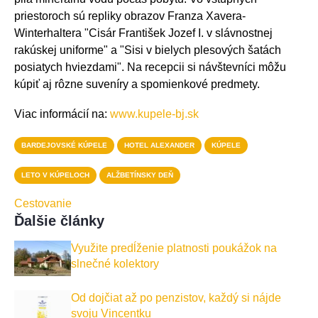
priestoroch sú repliky obrazov Franza Xavera-
Winterhaltera "Cisár František Jozef I. v slávnostnej
rakúskej uniforme" a "Sisi v bielych plesových šatách
posiatych hviezdami". Na recepcii si návštevníci môžu
kúpiť aj rôzne suveníry a spomienkové predmety.
Viac informácií na:
www.kupele-bj.sk
BARDEJOVSKÉ KÚPELE
HOTEL ALEXANDER
KÚPELE
LETO V KÚPELOCH
ALŽBETÍNSKY DEŇ
Cestovanie
Ďalšie články
Využite predĺženie platnosti poukážok na
slnečné kolektory
Od dojčiat až po penzistov, každý si nájde
svoju Vincentku