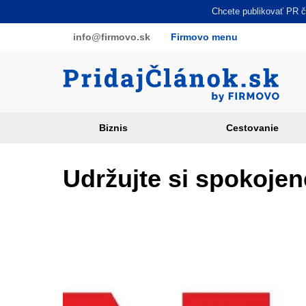
Skočiť
Chcete publikovať PR čl
na
info
@firmovo
.sk
Firmovo menu
hlavný
obsah
Biznis
Cestovanie
Article
categories
Udržujte si spokoje
PR
sites