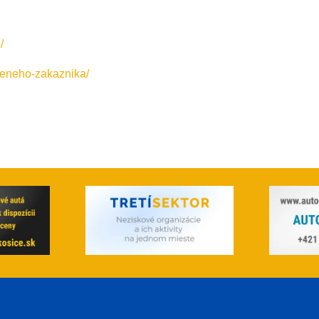
/
ojeneho-zakaznika/