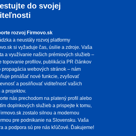
estujte do svojej
iteľnosti
orte rozvoj Firmovo.sk
dzka a neustály rozvoj platformy
vo.sk si vyžaduje čas, úsilie a zdroje. Vaša
ita a využívanie našich prémiových služieb –
e topovanie profilov, publikácia PR článkov
o propagácia webových stránok – nám
uje prinášať nové funkcie, zvyšovať
evnosť a posilňovať viditeľnosť vašich
m a projektov.
rte nás prechodom na platený profil alebo
tím doplnkových služieb a prispejte k tomu,
irmovo.sk zostalo silnou a modernou
ormou pre podnikanie na Slovensku. Vaša
a a podpora sú pre nás kľúčové. Ďakujeme!