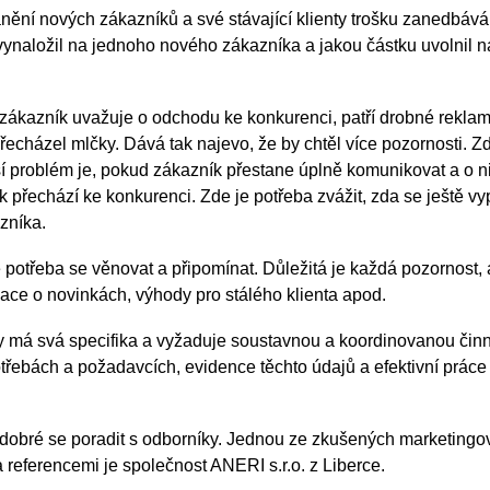
nění nových zákazníků a své stávající klienty trošku zanedbává
 vynaložil na jednoho nového zákazníka a jakou částku uvolnil n
tý zákazník uvažuje o odchodu ke konkurenci, patří drobné rekla
přecházel mlčky. Dává tak najevo, že by chtěl více pozornosti. Z
ší problém je, pokud zákazník přestane úplně komunikovat a o n
 přechází ke konkurenci. Zde je potřeba zvážit, zda se ještě vyp
zníka.
 potřeba se věnovat a připomínat. Důležitá je každá pozornost, 
mace o novinkách, výhody pro stálého klienta apod.
ty má svá specifika a vyžaduje soustavnou a koordinovanou činn
otřebách a požadavcích, evidence těchto údajů a efektivní práce
e dobré se poradit s odborníky. Jednou ze zkušených marketing
 referencemi je společnost ANERI s.r.o. z Liberce.