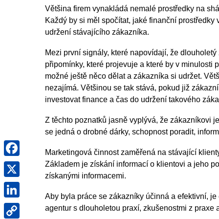
Většina firem vynakládá nemalé prostředky na shá
Každý by si měl spočítat, jaké finanční prostředky
udržení stávajícího zákazníka.
Mezi první signály, které napovídají, že dlouhole
připomínky, které projevuje a které by v minulosti 
možné ještě něco dělat a zákazníka si udržet. Vět
nezajímá. Většinou se tak stává, pokud již zákazník
investovat finance a čas do udržení takového záka
Z těchto poznatků jasně vyplývá, že zákazníkovi je
se jedná o drobné dárky, schopnost poradit, infor
Facebook
Marketingová činnost zaměřená na stávající klien
X
Základem je získání informací o klientovi a jeho p
získanými informacemi.
LinkedIn
Aby byla práce se zákazníky účinná a efektivní, j
Copy
agentur s dlouholetou praxí, zkušenostmi z praxe a