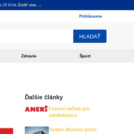
 20 €/rok.
Zistiť viac →
Prihlásenie
Používateľské
menu
Zdravie
Šport
Ďalšie články
Firemní večírek pro
zaměstnance
Sedem dôvodov prečo