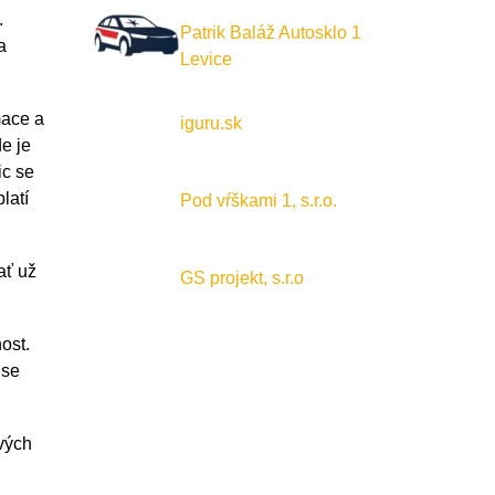
.
Patrik Baláž Autosklo 1
a
Levice
mace a
iguru.sk
de je
ic se
latí
Pod vŕškami 1, s.r.o.
ať už
GS projekt, s.r.o
ost.
 se
ových