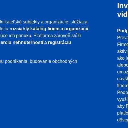
Inv
vid
nikateľské subjekty a organizácie, slúžiaca
te tu
rozsiahly katalóg firiem a organizácií
Podp
ujúce ich ponuku. Platforma zároveň slúži
Prevá
erciu nehnuteľností a registráciu
Firmo
aktiv
ako j
poru podnikania, budovanie obchodných
aleb
umožň
návšt
firie
Podpo
využi
aby F
platf
dôver