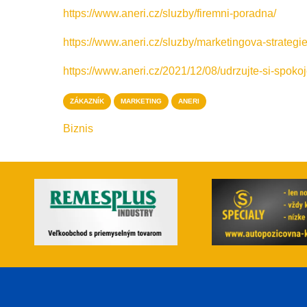
Link
https://www.aneri.cz/sluzby/firemni-poradna/
https://www.aneri.cz/sluzby/marketingova-strategie
https://www.aneri.cz/2021/12/08/udrzujte-si-spok
ZÁKAZNÍK
MARKETING
ANERI
Biznis