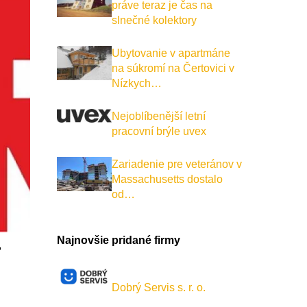
práve teraz je čas na
slnečné kolektory
Ubytovanie v apartmáne
na súkromí na Čertovici v
Nízkych…
Nejoblíbenější letní
pracovní brýle uvex
Zariadenie pre veteránov v
Massachusetts dostalo
od…
Najnovšie pridané firmy
,
Dobrý Servis s. r. o.