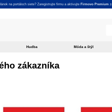
ánok na portáloch siete? Zaregistrujte firmu a aktivujte
Firmovo Premium
za
Hudba
Móda a štýl
ného zákazníka