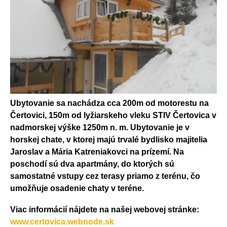
Ubytovanie sa nachádza cca 200m od motorestu na
Čertovici, 150m od lyžiarskeho vleku STIV Čertovica v
nadmorskej výške 1250m n. m. Ubytovanie je v
horskej chate, v ktorej majú trvalé bydlisko majitelia
Jaroslav a Mária Katreniakovci na prízemí. Na
poschodí sú dva apartmány, do ktorých sú
samostatné vstupy cez terasy priamo z terénu, čo
umožňuje osadenie chaty v teréne.
Viac informácií nájdete na našej webovej stránke:
www.certovica.webnode.sk