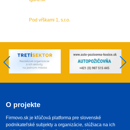
Pod vŕškami 1, s.r.o.
O projekte
Firmovo.sk je kľúčová platforma pre slovenské
podnikateľské subjekty a organizácie, slúžiaca na ich