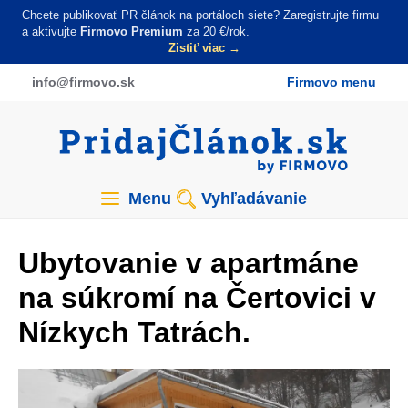
Skočiť
Chcete publikovať PR článok na portáloch siete? Zaregistrujte firmu
na
a aktivujte
Firmovo Premium
za 20 €/rok.
Zistiť viac →
hlavný
obsah
info
@firmovo
.sk
Firmovo menu
Menu
Vyhľadávanie
Ubytovanie v apartmáne
na súkromí na Čertovici v
Nízkych Tatrách.