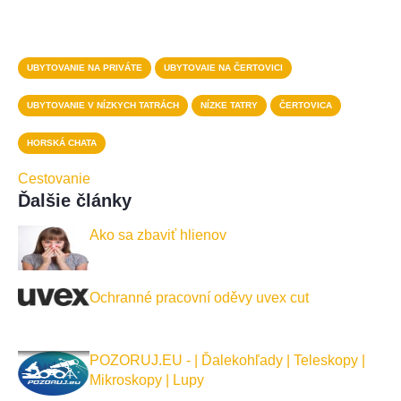
UBYTOVANIE NA PRIVÁTE
UBYTOVAIE NA ČERTOVICI
UBYTOVANIE V NÍZKYCH TATRÁCH
NÍZKE TATRY
ČERTOVICA
HORSKÁ CHATA
Cestovanie
Ďalšie články
Ako sa zbaviť hlienov
Ochranné pracovní oděvy uvex cut
POZORUJ.EU - | Ďalekohľady | Teleskopy |
Mikroskopy | Lupy