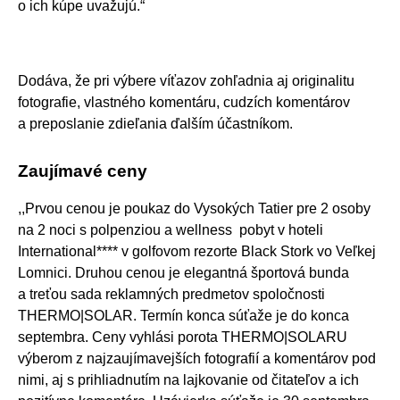
o ich kúpe uvažujú.“
Dodáva, že pri výbere víťazov zohľadnia aj originalitu
fotografie, vlastného komentáru, cudzích komentárov
a preposlanie zdieľania ďalším účastníkom.
Zaujímavé ceny
,,Prvou cenou je poukaz do Vysokých Tatier pre 2 osoby
na 2 noci s polpenziou a wellness pobyt v hoteli
International**** v golfovom rezorte Black Stork vo Veľkej
Lomnici. Druhou cenou je elegantná športová bunda
a treťou sada reklamných predmetov spoločnosti
THERMO|SOLAR. Termín konca súťaže je do konca
septembra. Ceny vyhlási porota THERMO|SOLARU
výberom z najzaujímavejších fotografií a komentárov pod
nimi, aj s prihliadnutím na lajkovanie od čitateľov a ich