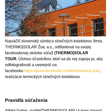
Najväčší slovenský výrobca slnečných kolektorov, firma
THERMO|SOLAR Žiar, a.s., odštartoval na svojej
facebookovej stránke súťaž
(THERMO)SOLAR
TOUR.
Úlohou účastníkov, ktorí sa do nej zapoja je, aby
odfotografovali a uverejnili na
facebooku
https://www.facebook.com/thermosolar.ziar/
,
realizácie termických slnečných kolektorov.
Pravidlá súťaženia
Alfréd Gottas, riaditeľTHERMO|SOLARU k tomu hovorí: