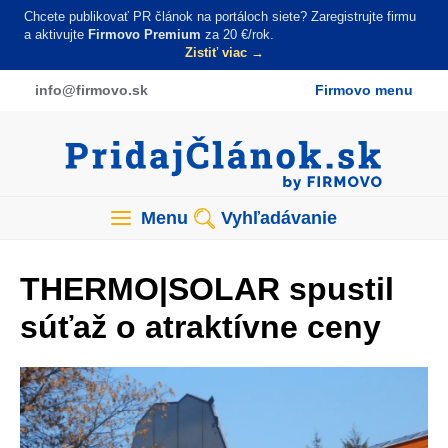
Skočiť
Chcete publikovať PR článok na portáloch siete? Zaregistrujte firmu
na
a aktivujte
Firmovo Premium
za 20 €/rok.
Zistiť viac →
hlavný
obsah
info
@firmovo
.sk
Firmovo menu
Menu
Vyhľadávanie
THERMO|SOLAR spustil
súťaž o atraktívne ceny