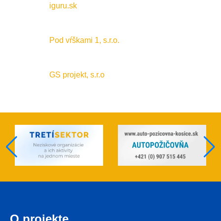
iguru.sk
Pod vŕškami 1, s.r.o.
GS projekt, s.r.o
O projekte