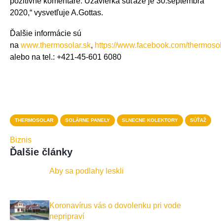
pozitívne komentáre. Uzávierka súťaže je 30.septembra
2020,“ vysvetľuje A.Gottas.
Ďalšie informácie sú
na
www.thermosolar.sk
,
https://www.facebook.com/thermosola
alebo na tel.: +421-45-601 6080
THERMOSOLAR
SOLÁRNE PANELY
SLNECNE KOLEKTORY
SÚŤAŽ
Biznis
Ďalšie články
Aby sa podlahy leskli
Koronavírus vás o dovolenku pri vode
nepripraví