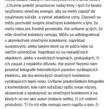
,,Chceme potešiť priaznivcov našej firmy i tých čo fandia
využívaniu slnečnej energie, aby sa mohli zapojiť do
zaujímavej súťaže a vyhrať atraktívne ceny. Zároveň sa
môžu pochváliť svojimi slnečnými kolektormi a tým, že
niečo robia pre životné prostredie. Ale uvítame aj tých, čo
ešte slnečné kolektory nemajú. Môžu sa odfotografovať
s akýmikoľvek slnečnými kolektormi, napríklad
susedovými, alebo takými ktoré sa im páčia lebo sú
niečím výnimočné. Napríklad sú na netradičných
objektoch, alebo v exotických krajinách, podujatiach, či
ich zaujali z nejakého dôvodu. Ale pozor! Nesmú nám
posielať fotografie fotovoltických panelov vyrábajúcich
elektrinu, ale iba termických slnečných kolektorov
vyrábajúcich teplú vodu. Uvítame predovšetkým fotografie
s komentárom, kde nám súťažiaci opíšu svoje názory,
skúsenosti a spokojnosť so slnečnými kolektormi a na
ktorých sú oni ako autori (vrátane selfie), či ich rodinní
príslušníci. Tí čo ich ešte nemajú nech napíšu o tom, či