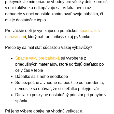
prikrývok. Je mimoriadne vhodný pre všetky deti, ktoré sú
v noci aktívne a odkopávajú sa. Vďaka nemu už
nebudete v noci neustále kontrolovať svoje bábätko, či
mu je dostatočne teplo.
Pre väčšie deti je vynikajúcou pomôckou
spací vak s
nohavicam
i, ktorý nahradí prikrývku aj pyžamko.
Prečo by sa mal stať súčasťou Vašej výbavičky?
Spacie vaky pre bábätká
sú vyrobené z
priedušných materiálov, ktoré udržujú dieťatko po
celý čas v teple
Bábätko sa z neho neodkope
Sú bezpečné a vhodné na použitie od narodenia,
nemusíte sa obávať, že si dieťatko prikryje tvár
Dieťatku poskytne dostatočný priestor pri pohybe v
spánku
Pri jeho výbere dbajte na vhodnú veľkosť a