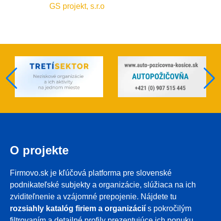
GS projekt, s.r.o
O projekte
Firmovo.sk je kľúčová platforma pre slovenské
podnikateľské subjekty a organizácie, slúžiaca na ich
zviditeľnenie a vzájomné prepojenie. Nájdete tu
rozsiahly katalóg firiem a organizácií
s pokročilým
filtrovaním a detailné profily prezentujúce ich ponuku.