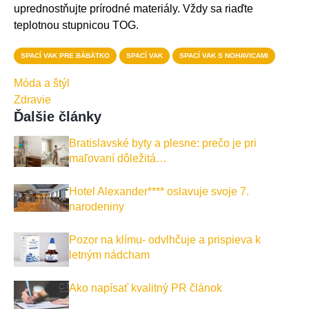
uprednostňujte prírodné materiály. Vždy sa riaďte
teplotnou stupnicou TOG.
SPACÍ VAK PRE BÁBÄTKO
SPACÍ VAK
SPACÍ VAK S NOHAVICAMI
Móda a štýl
Zdravie
Ďalšie články
Bratislavské byty a plesne: prečo je pri
maľovaní dôležitá…
Hotel Alexander**** oslavuje svoje 7.
narodeniny
Pozor na klímu- odvlhčuje a prispieva k
letným nádcham
Ako napísať kvalitný PR článok