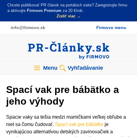
Skočiť
Chcete publikovať PR článok na portáloch siete? Zaregistrujte firmu
na
a aktivujte
Firmovo Premium
za 20 €/rok.
Zistiť viac →
hlavný
obsah
info
@firmovo
.sk
Firmovo menu
Menu
Vyhľadávanie
Spací vak pre bábätko a
jeho výhody
Spacie vaky sa tešia medzi mamičkami veľkej obľube a
niet sa čomu čudovať.
Spací vak pre bábätko
je
vynikajúcou alternatívou detských zavinovačiek a