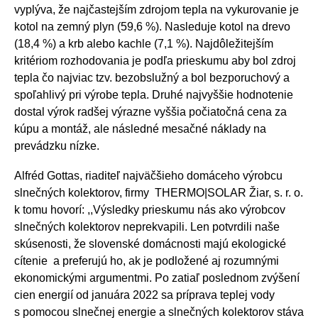
vyplýva, že najčastejším zdrojom tepla na vykurovanie je
kotol na zemný plyn (59,6 %). Nasleduje kotol na drevo
(18,4 %) a krb alebo kachle (7,1 %). Najdôležitejším
kritériom rozhodovania je podľa prieskumu aby bol zdroj
tepla čo najviac tzv. bezobslužný a bol bezporuchový a
spoľahlivý pri výrobe tepla. Druhé najvyššie hodnotenie
dostal výrok radšej výrazne vyššia počiatočná cena za
kúpu a montáž, ale následné mesačné náklady na
prevádzku nízke.
Alfréd Gottas, riaditeľ najväčšieho domáceho výrobcu
slnečných kolektorov, firmy THERMO|SOLAR Žiar, s. r. o.
k tomu hovorí: ,,Výsledky prieskumu nás ako výrobcov
slnečných kolektorov neprekvapili. Len potvrdili naše
skúsenosti, že slovenské domácnosti majú ekologické
cítenie a preferujú ho, ak je podložené aj rozumnými
ekonomickými argumentmi. Po zatiaľ poslednom zvýšení
cien energií od januára 2022 sa príprava teplej vody
s pomocou slnečnej energie a slnečných kolektorov stáva