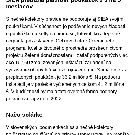
mesiacov
Slnečné kolektory pravidelne podporuje aj SIEA svojimi
poukážkami. V súčasnosti je podávanie nových žiadostí
o poukážku na kotly na biomasu, fotovoltiku a tepelné
čerpadlá pozastavené. Celkovo bolo z Operačného
programu Kvalita životného prostredia prostredníctvom
projektu Zelená domácnostiam II zatiaľ podporených viac
ako 16 560 zrealizovaných inštalácií zariadení na
využívanie obnoviteľných zdrojov energie. Suma doteraz
preplatených poukážok je 33,2 milióna €. Na podporu
inštalácií je v projekte vyčlenených celkom 41,2 milióna
€. V budúcnosti by mala táto overená forma podpory
pokračovať aj v roku 2022.
Načo solárko
V slovenských podmienkach sa slnečné kolektory
najčastejšie používajú na prípravu teplej vody. Iba menšia