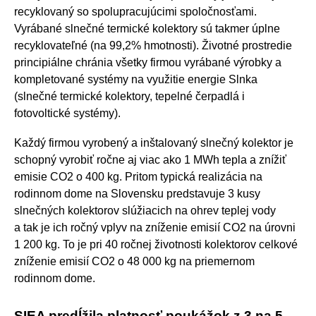
recyklovaný so spolupracujúcimi spoločnosťami.
Vyrábané slnečné termické kolektory sú takmer úplne
recyklovateľné (na 99,2% hmotnosti). Životné prostredie
principiálne chránia všetky firmou vyrábané výrobky a
kompletované systémy na využitie energie Slnka
(slnečné termické kolektory, tepelné čerpadlá i
fotovoltické systémy).
Každý firmou vyrobený a inštalovaný slnečný kolektor je
schopný vyrobiť ročne aj viac ako 1 MWh tepla a znížiť
emisie CO2 o 400 kg. Pritom typická realizácia na
rodinnom dome na Slovensku predstavuje 3 kusy
slnečných kolektorov slúžiacich na ohrev teplej vody
a tak je ich ročný vplyv na zníženie emisií CO2 na úrovni
1 200 kg. To je pri 40 ročnej životnosti kolektorov celkové
zníženie emisií CO2 o 48 000 kg na priemernom
rodinnom dome.
SIEA predĺžila platnosť poukážok z 3 na 5