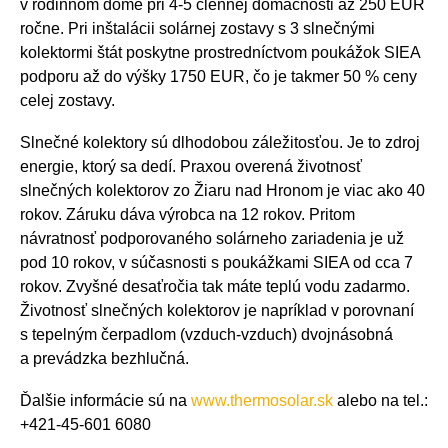
v rodinnom dome pri 4-5 člennej domácnosti až 250 EUR
ročne. Pri inštalácii solárnej zostavy s 3 slnečnými
kolektormi štát poskytne prostredníctvom poukážok SIEA
podporu až do výšky 1750 EUR, čo je takmer 50 % ceny
celej zostavy.
Slnečné kolektory sú dlhodobou záležitosťou. Je to zdroj
energie, ktorý sa dedí. Praxou overená životnosť
slnečných kolektorov zo Žiaru nad Hronom je viac ako 40
rokov. Záruku dáva výrobca na 12 rokov. Pritom
návratnosť podporovaného solárneho zariadenia je už
pod 10 rokov, v súčasnosti s poukážkami SIEA od cca 7
rokov. Zvyšné desaťročia tak máte teplú vodu zadarmo.
Životnosť slnečných kolektorov je napríklad v porovnaní
s tepelným čerpadlom (vzduch-vzduch) dvojnásobná
a prevádzka bezhlučná.
Ďalšie informácie sú na
www.thermosolar.sk
alebo na tel.:
+421-45-601 6080