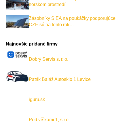
horskom prostredí
Zásobníky SIEA na poukážky podporujúce
OZE sú na tento rok…
Najnovšie pridané firmy
Dobrý Servis s. r. o.
Patrik Baláž Autosklo 1 Levice
iguru.sk
Pod vŕškami 1, s.r.o.