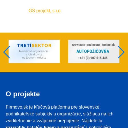
GS projekt, s.r.o
O projekte
Firmovo.sk je kľúčová platforma pre slovenské
podnikateľské subjekty a organizácie, slúžiaca na ich
zviditeľnenie a vzájomné prepojenie. Nájdete tu
rozsiahly katalóg firiem a organizácií
s pokročilým