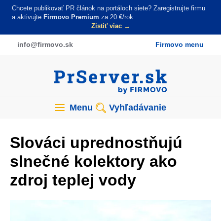
Skočiť
Chcete publikovať PR článok na portáloch siete? Zaregistrujte firmu
na
a aktivujte
Firmovo Premium
za 20 €/rok.
Zistiť viac →
hlavný
obsah
info
@firmovo
.sk
Firmovo menu
Menu
Vyhľadávanie
Slováci uprednostňujú
slnečné kolektory ako
zdroj teplej vody