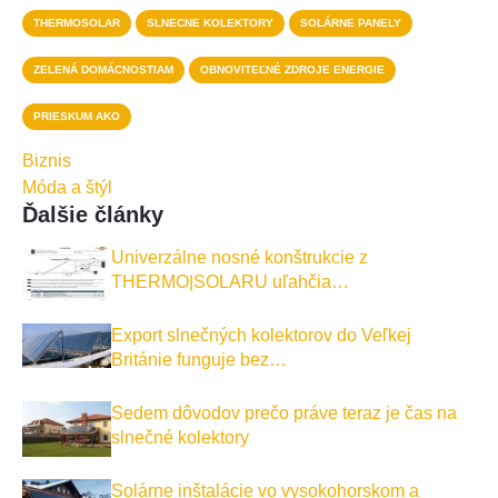
THERMOSOLAR
SLNECNE KOLEKTORY
SOLÁRNE PANELY
ZELENÁ DOMÁCNOSTIAM
OBNOVITEĽNÉ ZDROJE ENERGIE
PRIESKUM AKO
Biznis
Móda a štýl
Ďalšie články
Univerzálne nosné konštrukcie z
THERMO|SOLARU uľahčia…
Export slnečných kolektorov do Veľkej
Británie funguje bez…
Sedem dôvodov prečo práve teraz je čas na
slnečné kolektory
Solárne inštalácie vo vysokohorskom a