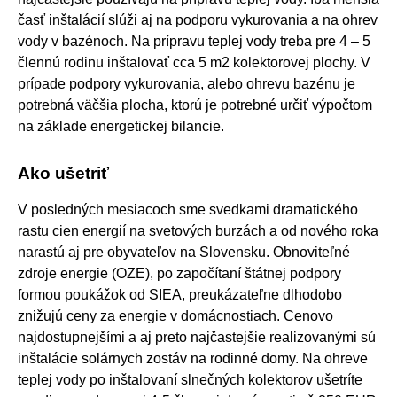
časť inštalácií slúži aj na podporu vykurovania a na ohrev
vody v bazénoch. Na prípravu teplej vody treba pre 4 – 5
člennú rodinu inštalovať cca 5 m2 kolektorovej plochy. V
prípade podpory vykurovania, alebo ohrevu bazénu je
potrebná väčšia plocha, ktorú je potrebné určiť výpočtom
na základe energetickej bilancie.
Ako ušetriť
V posledných mesiacoch sme svedkami dramatického
rastu cien energií na svetových burzách a od nového roka
narastú aj pre obyvateľov na Slovensku. Obnoviteľné
zdroje energie (OZE), po započítaní štátnej podpory
formou poukážok od SIEA, preukázateľne dlhodobo
znižujú ceny za energie v domácnostiach. Cenovo
najdostupnejšími a aj preto najčastejšie realizovanými sú
inštalácie solárnych zostáv na rodinné domy. Na ohreve
teplej vody po inštalovaní slnečných kolektorov ušetríte