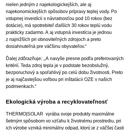
nielen jedným z najekologickejších, ale aj
najekonomickejších spôsobov prípravy teplej vody. Po
vstupnej investícii s návratnosťou pod 10 rokov (bez
dotácie), má spotrebiteľ ďalších 30 rokov teplú vodu
prakticky zadarmo. A aj vstupná investícia je jednou
z najnižších pri obnoviteľných zdrojoch a preto
dosiahnuteľná pre väčšinu obyvateľov.“
Ďalej zdôrazňuje: ,,A navyše presne podľa preferovaných
kritérií. Teda zdroj tepla je v podstate bezobslužný,
bezporuchový a spoľahlivý po celú dobu životnosti. Preto
je aj najčastejšou voľbou pri inštalácii OZE v našich
podmienkach.“
Ekologická výroba a recyklovateľnosť
THERMO|SOLAR vyrába svoje produkty maximálne
šetrným spôsobom vo vzťahu k životnému prostrediu, pri
ich výrobe vzniká minimálny odpad, ktorý je z väčšej časti