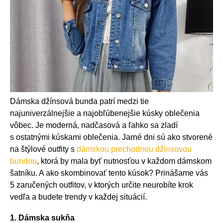
Dámska džínsová bunda patrí medzi tie
najuniverzálnejšie a najobľúbenejšie kúsky oblečenia
vôbec. Je moderná, nadčasová a ľahko sa zladí
s ostatnými kúskami oblečenia. Jarné dni sú ako stvorené
na štýlové outfity s
dámskou prechodnou džínsovou
bundou
, ktorá by mala byť nutnosťou v každom dámskom
šatníku. A ako skombinovať tento kúsok? Prinášame vás
5 zaručených outfitov, v ktorých určite neurobíte krok
vedľa a budete trendy v každej situácií.
1. Dámska sukňa