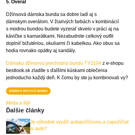
5. Overal
Džínsová dámska bunda sa dobre ladí aj s
dámskym overálom. V žiarivých farbách v kombinácií
s modrou bundou budete vyzerať skvelo v práci aj na
kávičke s kamarátkami. Nezabudnite celkový outfit
doplniť bižutériou, okuliarmi či kabelkou. Ako obuv sa
hodia rovnako opätky aj sandály.
Dámsku džínsovú prechodnú bundu TY1104
z e-shopu
bestlook.sk zladíte s ďalšími kúskami oblečenia
jednoducho každý deň. K čomu by ste ju kombinovali vy?
DÁMSKA RIFĽOVÁ BUNDA
Móda a štýl
Ďalšie články
Je výhodné využiť autopožičovnu a zapožičiať
si auto?