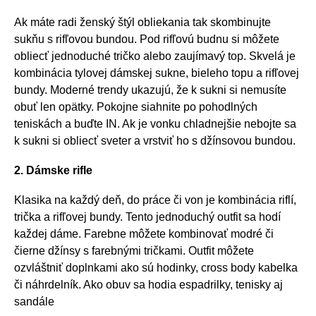
Ak máte radi ženský štýl obliekania tak skombinujte
sukňu s rifľovou bundou. Pod rifľovú budnu si môžete
obliecť jednoduché tričko alebo zaujímavý top. Skvelá je
kombinácia tylovej dámskej sukne, bieleho topu a rifľovej
bundy. Moderné trendy ukazujú, že k sukni si nemusíte
obuť len opätky. Pokojne siahnite po pohodlných
teniskách a buďte IN. Ak je vonku chladnejšie nebojte sa
k sukni si obliecť sveter a vrstviť ho s džínsovou bundou.
2. Dámske rifle
Klasika na každý deň, do práce či von je kombinácia riflí,
trička a rifľovej bundy. Tento jednoduchý outfit sa hodí
každej dáme. Farebne môžete kombinovať modré či
čierne džínsy s farebnými tričkami. Outfit môžete
ozvláštniť doplnkami ako sú hodinky, cross body kabelka
či náhrdelník. Ako obuv sa hodia espadrilky, tenisky aj
sandále