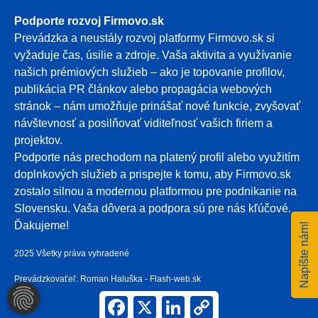
Podporte rozvoj Firmovo.sk
Prevádzka a neustály rozvoj platformy Firmovo.sk si
vyžaduje čas, úsilie a zdroje. Vaša aktivita a využívanie
našich prémiových služieb – ako je topovanie profilov,
publikácia PR článkov alebo propagácia webových
stránok – nám umožňuje prinášať nové funkcie, zvyšovať
návštevnosť a posilňovať viditeľnosť vašich firiem a
projektov.
Podporte nás prechodom na platený profil alebo využitím
doplnkových služieb a prispejte k tomu, aby Firmovo.sk
zostalo silnou a modernou platformou pre podnikanie na
Slovensku. Vaša dôvera a podpora sú pre nás kľúčové.
Ďakujeme!
Napíšte nám!
2025 Všetky práva vyhradené
Prevádzkovaťeľ: Roman Haluška - Flash-web.sk
NASTAVENIA COOKIES
Facebook
X
LinkedIn
Copy