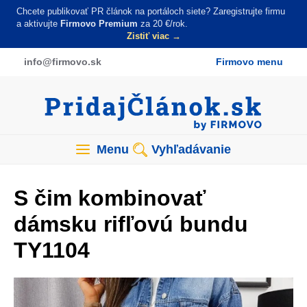
Skočiť
Chcete publikovať PR článok na portáloch siete? Zaregistrujte firmu
na
a aktivujte
Firmovo Premium
za 20 €/rok.
Zistiť viac →
hlavný
obsah
info
@firmovo
.sk
Firmovo menu
Menu
Vyhľadávanie
S čim kombinovať
dámsku rifľovú bundu
TY1104