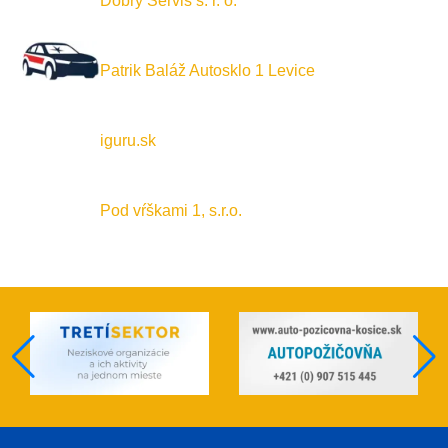
Dobrý Servis s. r. o.
Patrik Baláž Autosklo 1 Levice
iguru.sk
Pod vŕškami 1, s.r.o.