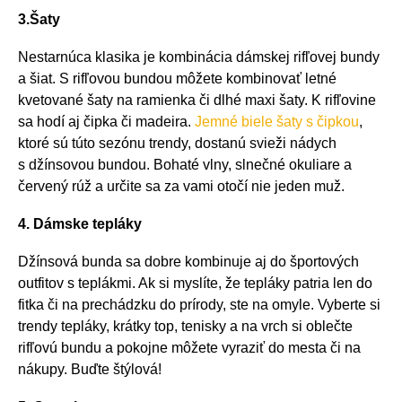
3.Šaty
Nestarnúca klasika je kombinácia dámskej rifľovej bundy
a šiat. S rifľovou bundou môžete kombinovať letné
kvetované šaty na ramienka či dlhé maxi šaty. K rifľovine
sa hodí aj čipka či madeira.
Jemné biele šaty s čipkou
,
ktoré sú túto sezónu trendy, dostanú svieži nádych
s džínsovou bundou. Bohaté vlny, slnečné okuliare a
červený rúž a určite sa za vami otočí nie jeden muž.
4. Dámske tepláky
Džínsová bunda sa dobre kombinuje aj do športových
outfitov s teplákmi. Ak si myslíte, že tepláky patria len do
fitka či na prechádzku do prírody, ste na omyle. Vyberte si
trendy tepláky, krátky top, tenisky a na vrch si oblečte
rifľovú bundu a pokojne môžete vyraziť do mesta či na
nákupy. Buďte štýlová!