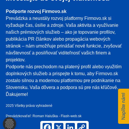
Podporte rozvoj Firmovo.sk
Prevádzka a neustály rozvoj platformy Firmovo.sk si
vyžaduje čas, úsilie a zdroje. Vaša aktivita a využívanie
našich prémiových služieb – ako je topovanie profilov,
publikácia PR článkov alebo propagácia webových
stránok – nám umožňuje prinášať nové funkcie, zvyšovať
návštevnosť a posilňovať viditeľnosť vašich firiem a
projektov.
Podporte nás prechodom na platený profil alebo využitím
doplnkových služieb a prispejte k tomu, aby Firmovo.sk
zostalo silnou a modernou platformou pre podnikanie na
Slovensku. Vaša dôvera a podpora sú pre nás kľúčové.
Ďakujeme!
Napíšte nám!
2025 Všetky práva vyhradené
Prevádzkovaťeľ: Roman Haluška - Flash-web.sk
NASTAVENIA COOKIES
Facebook
X
LinkedIn
Copy