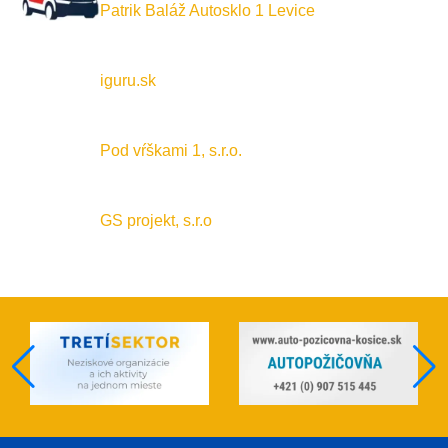
Patrik Baláž Autosklo 1 Levice
iguru.sk
Pod vŕškami 1, s.r.o.
GS projekt, s.r.o