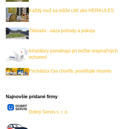
Každý muž sa môže cítiť ako HERKULES
Záhrada - oáza pohody a pokoja
Inhalátory pomáhajú pri liečbe respiračných
ochorení
Prichádza čas chorôb, posilňujte imunitu
Najnovšie pridané firmy
Dobrý Servis s. r. o.