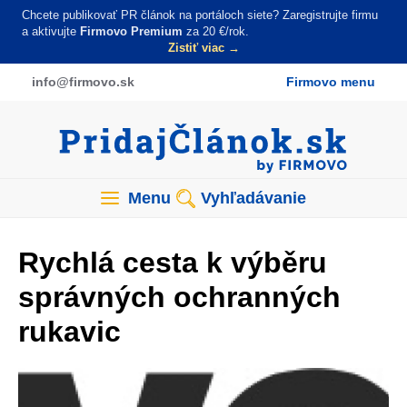
Skočiť
Chcete publikovať PR článok na portáloch siete? Zaregistrujte firmu
na
a aktivujte
Firmovo Premium
za 20 €/rok.
Zistiť viac →
hlavný
obsah
info
@firmovo
.sk
Firmovo menu
Menu
Vyhľadávanie
Rychlá cesta k výběru
správných ochranných
rukavic