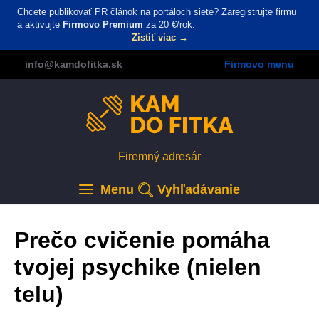
Skočiť
Chcete publikovať PR článok na portáloch siete? Zaregistrujte firmu
na
a aktivujte
Firmovo Premium
za 20 €/rok.
Zistiť viac →
hlavný
obsah
info
@kamdofitka
.sk
Firmovo menu
Firemný adresár
Main
navigation
Menu
Vyhľadávanie
Prečo cvičenie pomáha
tvojej psychike (nielen
telu)