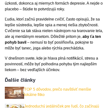
úzkosti, dokonca aj miernych formách depresie. A nejde o
placebo – štúdie to potvrdzujú roky.
Ľudia, ktorí začnú pravidelne cvičiť, často opisujú, že sa
lepšie sústredia, lepšie spia a menej riešia zbytočnosti.
Cvičenie sa tak stáva nielen nástrojom na tvarovanie tela,
ale aj mentálnym resetom. Dôležité pritom je,
aby ťa ten
pohyb bavil
– nemusí to byť posilňovňa, pokojne to
môže byť tanec, joga alebo rýchla prechádzka.
V dnešnom svete, kde je hlava plná notifikácií, stresu a
povinností, môže byť polhodina pohybu tým najlepším
liekom – bez vedľajších účinkov.
Ďalšie články
TOP 5 dôvodov, prečo navštíviť menšie
lokálne fitko
Jednoduchý jedálniček pre ľudí, čo začínajú