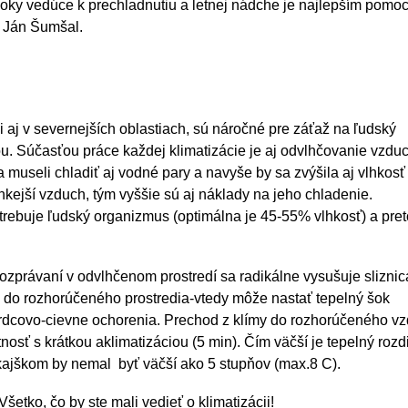
šoky vedúce k prechladnutiu a letnej nádche je najlepším pomo
., Ján Šumšal.
i aj v severnejších oblastiach, sú náročné pre záťaž na ľudský
u. Súčasťou práce každej klimatizácie je aj odvlhčovanie vzdu
a museli chladiť aj vodné pary a navyše by sa zvýšila aj vlhkosť
hkejší vzduch, tým vyššie sú aj náklady na jeho chladenie.
rebuje ľudský organizmus (optimálna je 45-55% vlhkosť) a pret
ozprávaní v odvlhčenom prostredí sa radikálne vysušuje sliznic
o do rozhorúčeného prostredia-vtedy môže nastať tepelný šok
srdcovo-cievne ochorenia. Prechod z klímy do rozhorúčeného v
nosť s krátkou aklimatizáciou (5 min). Čím väčší je tepelný rozdi
nkajškom by nemal byť väčší ako 5 stupňov (max.8 C).
etko, čo by ste mali vedieť o klimatizácii!