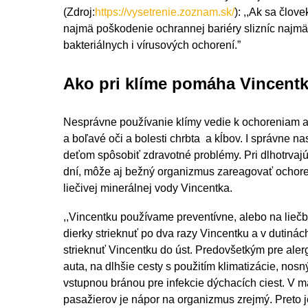
(Zdroj:
https://vysetrenie.zoznam.sk/
): ,,Ak sa člo
najmä poškodenie ochrannej bariéry slizníc najmä 
bakteriálnych i vírusových ochorení.”
Ako pri klíme pomáha Vincent
Nesprávne používanie klímy vedie k ochoreniam a
a boľavé oči a bolesti chrbta a kĺbov. I správne 
deťom spôsobiť zdravotné problémy. Pri dlhotrvaj
dní, môže aj bežný organizmus zareagovať ochoren
liečivej minerálnej vody Vincentka.
,,Vincentku používame preventívne, alebo na lieč
dierky strieknuť po dva razy Vincentku a v dutiná
strieknuť Vincentku do úst. Predovšetkým pre alerg
auta, na dlhšie cesty s použitím klimatizácie, nosn
vstupnou bránou pre infekcie dýchacích ciest. V ma
pasažierov je nápor na organizmus zrejmý. Preto j