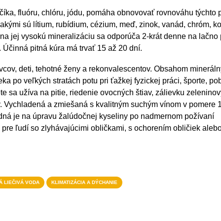
rčíka, fluóru, chlóru, jódu, pomáha obnovovať rovnováhu týchto 
kými sú lítium, rubídium, cézium, meď, zinok, vanád, chróm, ko
a jej vysokú mineralizáciu sa odporúča 2-krát denne na lačno
. Účinná pitná kúra má trvať 15 až 20 dní.
vcov, deti, tehotné ženy a rekonvalescentov. Obsahom minerál
a po veľkých stratách potu pri ťažkej fyzickej práci, športe, po
te sa užíva na pitie, riedenie ovocných štiav, zálievku zelenino
ávy. Vychladená a zmiešaná s kvalitným suchým vínom v pomere 
hodná je na úpravu žalúdočnej kyseliny po nadmernom požívaní
pre ľudí so zlyhávajúcimi obličkami, s ochorením obličiek aleb
Á LIEČIVÁ VODA
KLIMATIZÁCIA A DÝCHANIE