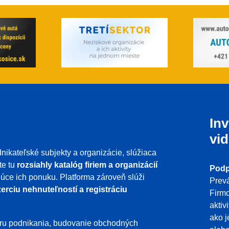
Inv
vid
nikateľské subjekty a organizácie, slúžiaca
te tu
rozsiahly katalóg firiem a organizácií
Podp
ujúce ich ponuku. Platforma zároveň slúži
Prevá
erciu nehnuteľností a registráciu
Firmo
aktiv
ako j
poru podnikania, budovanie obchodných