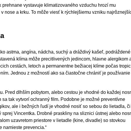
vek prehnane vystavuje klimatizovaného vzduchu hrozí mu
v nose a krku. To môže viesť k rýchlejšiemu vzniku najrôznejší
ka
ko astma, angína, nádcha, suchý a dráždivý kašeľ, podráždené
nastavená klíma môže precitlivených jedincom, hlavne alergikom 
úcich cestách, letoch a permanentne bežiacej klíme počas tropi
ím. Jednou z možností ako sa čiastočne chrániť je používanie
bu. Pred dlhším pobytom, alebo cestou je vhodné do každej nos
ch sa tak vytvorí ochranný film. Podobne je možné preventívne
ikov, ale i bežných ľudí je vhodné nosiť so sebou do lietadla, či
ý sprej Vincentka. Drobné praskliny na sliznici ústnej alebo nos
lom uzavretom priestore v lietadle (kine, divadle) so stovkou
e namieste prevencia.“