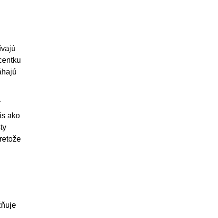
ívajú
centku
áhajú
ď
is ako
ty
retože
žňuje
j