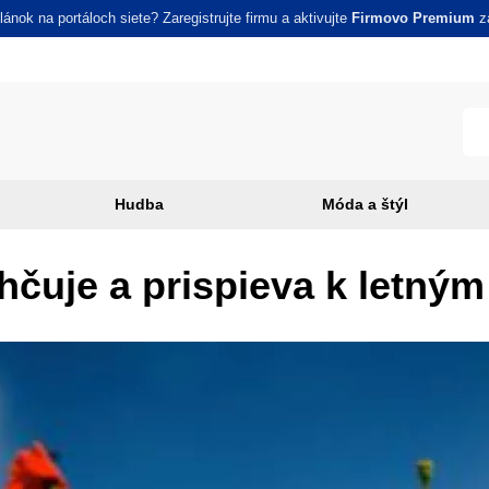
ánok na portáloch siete? Zaregistrujte firmu a aktivujte
Firmovo Premium
za
Hudba
Móda a štýl
lhčuje a prispieva k letn