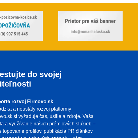
estujte do svojej
iteľnosti
orte rozvoj Firmovo.sk
dzka a neustály rozvoj platformy
vo.sk si vyžaduje čas, úsilie a zdroje. Vaša
ita a využívanie našich prémiových služieb –
e topovanie profilov, publikácia PR článkov