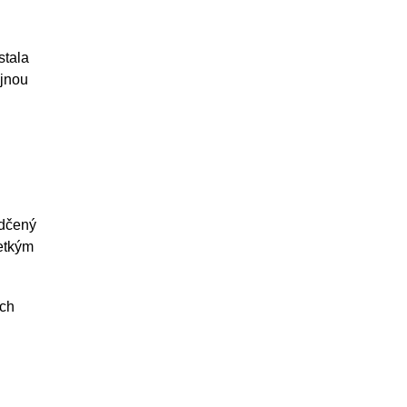
stala
ajnou
edčený
etkým
ach