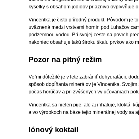
kyselky s obsahom jodidov priaznivo ovplyvňuje 
Vincentka je čisto prírodný produkt. Pôvodom je 
uväznená medzi vrstvami hornín pod Luhačovicami.
podzemnou vodou. Pri svojej ceste na povrch prec
nakoniec obsahuje takú širokú škálu prvkov ako m
Pozor na pitný režim
Veľmi dôležité je v lete zabrániť dehydratácii, do
spôsob dopĺňania minerálov je Vincentka. Svojim
počas horúčav a pri zvýšených vylučovaniach potu
Vincentka sa nielen pije, ale aj inhaluje, kloktá,
a vo výrobkoch na báze tejto minerálnej vody sa aj 
Iónový koktail