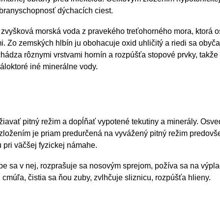
obranyschopnosť dýchacích ciest.
to zvyšková morská voda z pravekého treťohorného mora, ktorá o
 Zo zemských hlbín ju obohacuje oxid uhličitý a riedi sa obyč
hádza rôznymi vrstvami hornín a rozpúšťa stopové prvky, takže
áloktoré iné minerálne vody.
držiavať pitný režim a dopĺňať vypotené tekutiny a minerály. Osv
 zložením je priam predurčená na vyvážený pitný režim predovš
 pri väčšej fyzickej námahe.
 kúpe sa v nej, rozprašuje sa nosovým sprejom, požíva sa na výpl
cmúľa, čistia sa ňou zuby, zvlhčuje sliznicu, rozpúšťa hlieny.