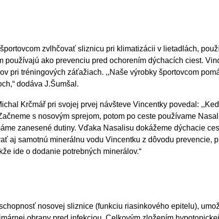
ortovcom zvlhčovať sliznicu pri klimatizácii v lietadlách, použ
m používajú ako prevenciu pred ochorením dýchacích ciest. Vin
rálov pri tréningových záťažiach. ,,Naše výrobky športovcom pom
voch,“ dodáva J.Šumšal.
 Michal Krčmář pri svojej prvej návšteve Vincentky povedal: ,,Ke
é. Začneme s nosovým sprejom, potom po ceste používame Nasal
 máme zanesené dutiny. Vďaka Nasalisu dokážeme dýchacie ces
vať aj samotnú minerálnu vodu Vincentku z dôvodu prevencie, p
akže ide o dodanie potrebných minerálov.“
schopnosť nosovej sliznice (funkciu riasinkového epitelu), umo
primárnej obrany pred infekciou. Celkovým zložením hypotonicke