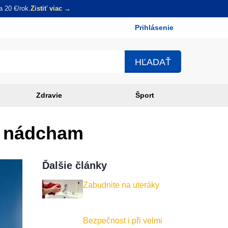
 20 €/rok.
Zistiť viac →
Prihlásenie
Používateľské
menu
Zdravie
Šport
ým nádcham
Ďalšie články
Zabudnite na uteráky
Bezpečnost i při velmi