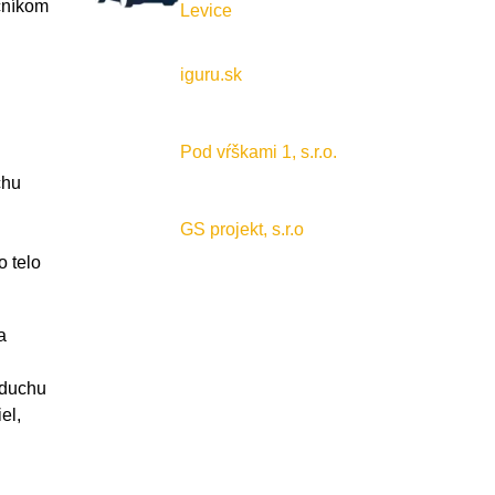
cníkom
Levice
iguru.sk
Pod vŕškami 1, s.r.o.
chu
GS projekt, s.r.o
o telo
a
zduchu
el,