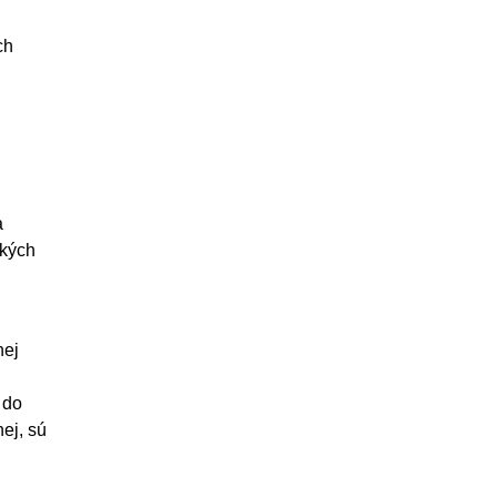
ch
a
ckých
nej
 do
nej, sú