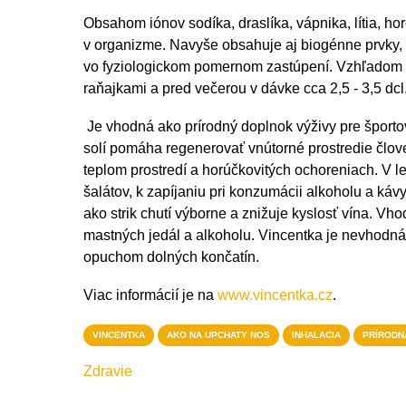
Obsahom iónov sodíka, draslíka, vápnika, lítia, ho
v organizme. Navyše obsahuje aj biogénne prvky, a
vo fyziologickom pomernom zastúpení. Vzhľadom n
raňajkami a pred večerou v dávke cca 2,5 - 3,5 dcl
Je vhodná ako prírodný doplnok výživy pre športo
solí pomáha regenerovať vnútorné prostredie človek
teplom prostredí a horúčkovitých ochoreniach. V le
šalátov, k zapíjaniu pri konzumácii alkoholu a k
ako strik chutí výborne a znižuje kyslosť vína. V
mastných jedál a alkoholu. Vincentka je nevhodná 
opuchom dolných končatín.
Viac informácií je na
www.vincentka.cz
.
VINCENTKA
AKO NA UPCHATY NOS
INHALACIA
PRÍRODN
Zdravie