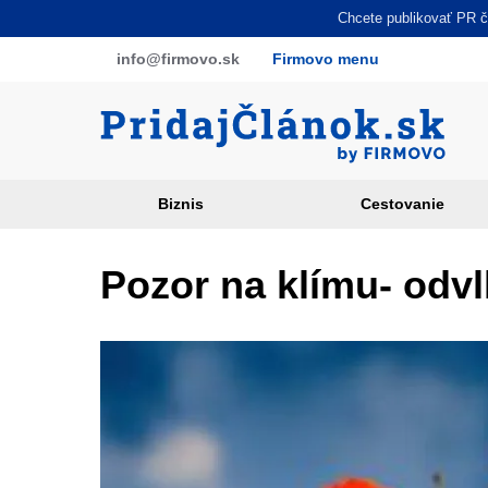
Skočiť
Chcete publikovať PR čl
na
info
@firmovo
.sk
Firmovo menu
hlavný
obsah
Biznis
Cestovanie
Article
categories
Pozor na klímu- odv
PR
sites