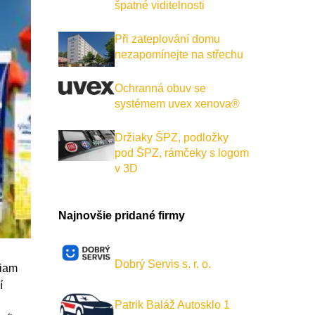
špatné viditelnosti
Při zateplování domu
nezapomínejte na střechu
Ochranná obuv se
systémem uvex xenova®
Držiaky ŠPZ, podložky
pod ŠPZ, rámčeky s logom
v 3D
Najnovšie pridané firmy
Dobrý Servis s. r. o.
riam
í
Patrik Baláž Autosklo 1