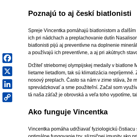
Poznajú to aj českí biatlonisti
Spreje Vincentka pomáhajú biatlonistom a ďalším šp
ich pri nádchach a preplachovanie dutín Nasaliso
biatlonisti pijú aj preventívne na doplnenie mine
a používajú ich preventívne, a aj pri akútnych sta
Facebook
Držiteľ striebornej olympijskej medaily v biatlone
X
lietame lietadlom, tak sú klimatizácia nepríjemn
nosový preplach. Často sa nám v zime stáva, že
LinkedIn
sprevádzkovať a sme použiteľní. Začal som využí
Copy
tá naša záťaž je obrovská a veľa toho vypotíme, t
Link
Ako funguje Vincentka
Vincentka pomáha udržiavať fyziologickú čistiacu 
optimálne fungovanie tzv. slizničnej imunity ako 