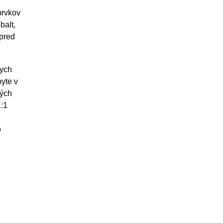
prvkov
balt,
 pred
nych
byte v
vých
1:1
o