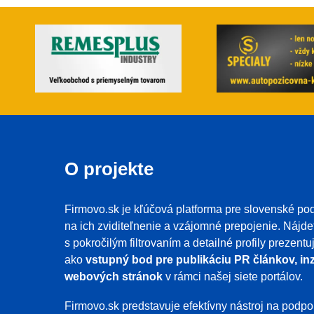
O projekte
Firmovo.sk je kľúčová platforma pre slovenské pod
na ich zviditeľnenie a vzájomné prepojenie. Nájde
s pokročilým filtrovaním a detailné profily prezent
ako
vstupný bod pre publikáciu PR článkov, inz
webových stránok
v rámci našej siete portálov.
Firmovo.sk predstavuje efektívny nástroj na pod