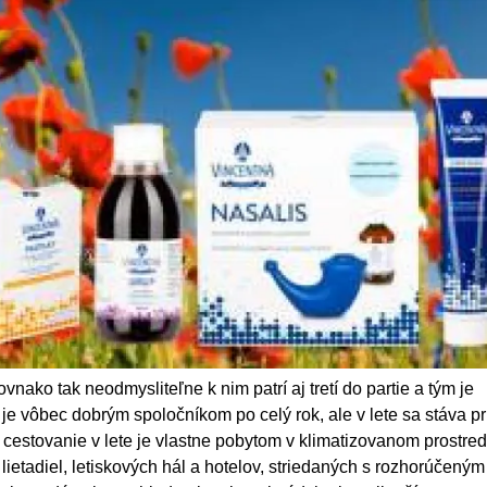
nako tak neodmysliteľne k nim patrí aj tretí do partie a tým je
e vôbec dobrým spoločníkom po celý rok, ale v lete sa stáva p
cestovanie v lete je vlastne pobytom v klimatizovanom prostred
lietadiel, letiskových hál a hotelov, striedaných s rozhorúčeným