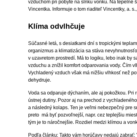
vzduchom pri pobyte na slnku vonku. Na tepelné 
Vincentka. Informuje o tom riaditeľ Vincentky, a. s
Klíma odvlhčuje
Súčasné letá, s desiatkami dní s tropickými teplam
organizmus a klimatizácia sa stáva nevyhnutnosťo
v uzavretom prostredí. Má to logiku, lebo inak by s
vzduchu a znížil komfort odparovania vody. Čím vl
Vychladený vzduch však má nižšiu vlhkosť než pot
dehydruje.
Voda sa odparuje dýchaním, ale aj pokožkou. Pri r
ústnej dutiny. Pozor aj na prechod z vychladenéh
a následný kolaps. Ten je veľmi nebezpečný pre 
preto má byť pozvoľnejší, napr. cez teplejšiu miest
tým je to náročnejšie. Rozdiel medzi klímou a vo
Podľa článku: Takto vám horúčavy nedajú zabrať: Vš