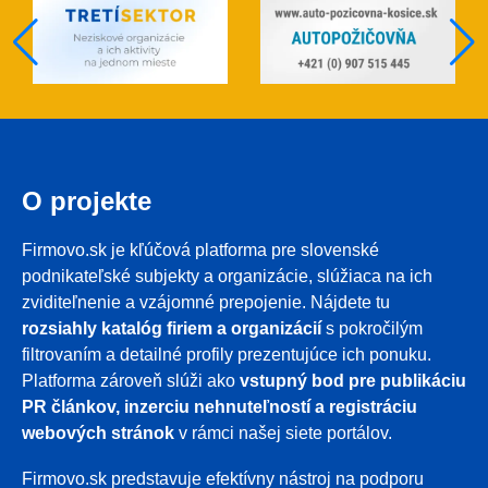
O projekte
Firmovo.sk je kľúčová platforma pre slovenské
podnikateľské subjekty a organizácie, slúžiaca na ich
zviditeľnenie a vzájomné prepojenie. Nájdete tu
rozsiahly katalóg firiem a organizácií
s pokročilým
filtrovaním a detailné profily prezentujúce ich ponuku.
Platforma zároveň slúži ako
vstupný bod pre publikáciu
PR článkov, inzerciu nehnuteľností a registráciu
webových stránok
v rámci našej siete portálov.
Firmovo.sk predstavuje efektívny nástroj na podporu