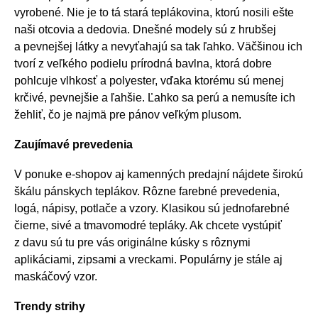
vyrobené. Nie je to tá stará teplákovina, ktorú nosili ešte
naši otcovia a dedovia. Dnešné modely sú z hrubšej
a pevnejšej látky a nevyťahajú sa tak ľahko. Väčšinou ich
tvorí z veľkého podielu prírodná bavlna, ktorá dobre
pohlcuje vlhkosť a polyester, vďaka ktorému sú menej
krčivé, pevnejšie a ľahšie. Ľahko sa perú a nemusíte ich
žehliť, čo je najmä pre pánov veľkým plusom.
Zaujímavé prevedenia
V ponuke e-shopov aj kamenných predajní nájdete širokú
škálu pánskych teplákov. Rôzne farebné prevedenia,
logá, nápisy, potlače a vzory. Klasikou sú jednofarebné
čierne, sivé a tmavomodré tepláky. Ak chcete vystúpiť
z davu sú tu pre vás originálne kúsky s rôznymi
aplikáciami, zipsami a vreckami. Populárny je stále aj
maskáčový vzor.
Trendy strihy