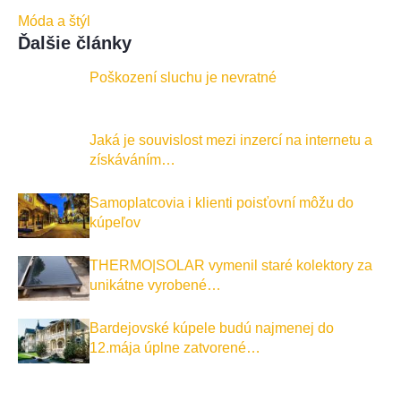
Móda a štýl
Ďalšie články
Poškození sluchu je nevratné
Jaká je souvislost mezi inzercí na internetu a
získáváním…
Samoplatcovia i klienti poisťovní môžu do
kúpeľov
THERMO|SOLAR vymenil staré kolektory za
unikátne vyrobené…
Bardejovské kúpele budú najmenej do
12.mája úplne zatvorené…