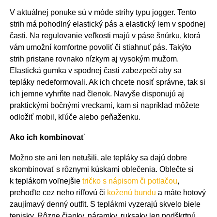
V aktuálnej ponuke sú v móde strihy typu jogger. Tento
strih má pohodlný elastický pás a elastický lem v spodnej
časti. Na regulovanie veľkosti majú v páse šnúrku, ktorá
vám umožní komfortne povoliť či stiahnuť pás. Takýto
strih pristane rovnako nízkym aj vysokým mužom.
Elastická gumka v spodnej časti zabezpečí aby sa
tepláky nedeformovali. Ak ich chcete nosiť správne, tak si
ich jemne vyhrňte nad členok. Navyše disponujú aj
praktickými bočnými vreckami, kam si napríklad môžete
odložiť mobil, kľúče alebo peňaženku.
Ako ich kombinovať
Možno ste ani len netušili, ale tepláky sa dajú dobre
skombinovať s rôznymi kúskami oblečenia. Oblečte si
k teplákom voľnejšie
tričko s nápisom či potlačou
,
prehoďte cez neho rifľovú či
koženú bundu
a máte hotový
zaujímavý denný outfit. S teplákmi vyzerajú skvelo biele
tenisky. Rôzne čiapky, náramky, ruksaky len podškrtnú