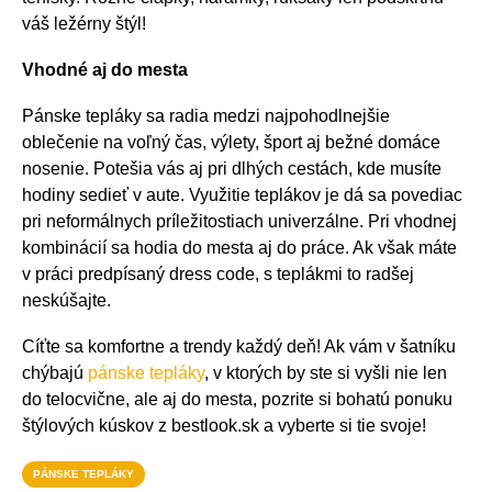
váš ležérny štýl!
Vhodné aj do mesta
Pánske tepláky sa radia medzi najpohodlnejšie
oblečenie na voľný čas, výlety, šport aj bežné domáce
nosenie. Potešia vás aj pri dlhých cestách, kde musíte
hodiny sedieť v aute. Využitie teplákov je dá sa povediac
pri neformálnych príležitostiach univerzálne. Pri vhodnej
kombinácií sa hodia do mesta aj do práce. Ak však máte
v práci predpísaný dress code, s teplákmi to radšej
neskúšajte.
Cíťte sa komfortne a trendy každý deň! Ak vám v šatníku
chýbajú
pánske tepláky
, v ktorých by ste si vyšli nie len
do telocvične, ale aj do mesta, pozrite si bohatú ponuku
štýlových kúskov z bestlook.sk a vyberte si tie svoje!
PÁNSKE TEPLÁKY