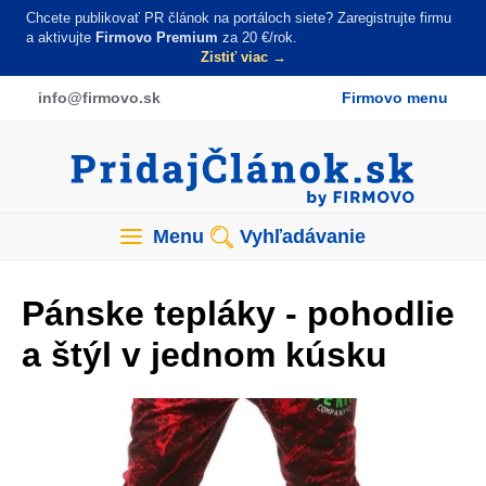
Skočiť
Chcete publikovať PR článok na portáloch siete? Zaregistrujte firmu
na
a aktivujte
Firmovo Premium
za 20 €/rok.
Zistiť viac →
hlavný
obsah
info
@firmovo
.sk
Firmovo menu
Menu
Vyhľadávanie
Pánske tepláky - pohodlie
a štýl v jednom kúsku