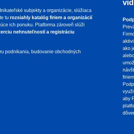
vid
nikateľské subjekty a organizácie, slúžiaca
te tu
rozsiahly katalóg firiem a organizácií
Podp
ujúce ich ponuku. Platforma zároveň slúži
Prevá
erciu nehnuteľností a registráciu
Firmo
aktiv
ako j
poru podnikania, budovanie obchodných
aleb
umožň
návšt
firie
Podpo
využi
aby F
platf
dôver