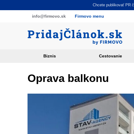
Skočiť
Chcete publikovať PR čl
na
info
@firmovo
.sk
Firmovo menu
hlavný
obsah
Biznis
Cestovanie
Article
categories
Oprava balkonu
PR
sites