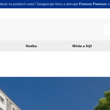
ánok na portáloch siete? Zaregistrujte firmu a aktivujte
Firmovo Premium
za
Hudba
Móda a štýl