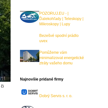
POZORUJ.EU - |
Ďalekohľady | Teleskopy |
Mikroskopy | Lupy
Bezešvé spodní prádlo
uvex
Pomůžeme vám
minimalizovat energetické
ztráty vašeho domu
Najnovšie pridané firmy
 či
Dobrý Servis s. r. o.