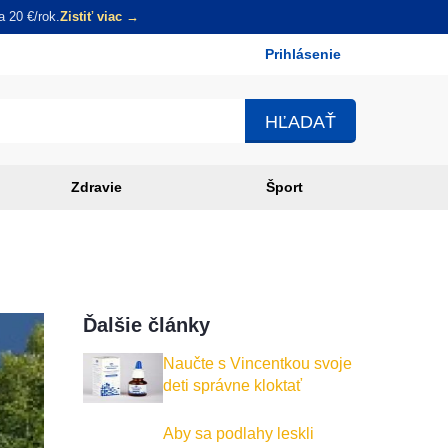
 20 €/rok.
Zistiť viac →
Prihlásenie
Používateľské
menu
Zdravie
Šport
Ďalšie články
Naučte s Vincentkou svoje
deti správne kloktať
Aby sa podlahy leskli