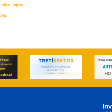
trukce-objektu/
onu/
Inv