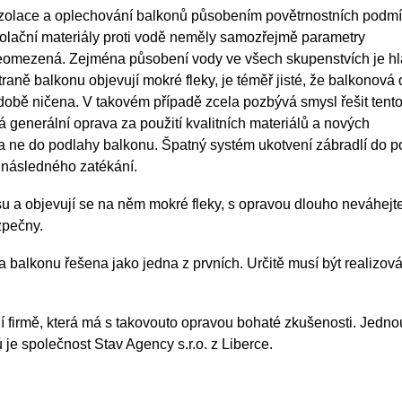
 izolace a oplechování balkonů působením povětrnostních podm
 izolační materiály proti vodě neměly samozřejmě parametry
 neomezená. Zejména působení vody ve všech skupenstvích je h
traně balkonu objevují mokré fleky, je téměř jisté, že balkonová
odobě ničena. V takovém případě zcela pozbývá smysl řešit tento
generální oprava za použití kvalitních materiálů a nových
 a ne do podlahy balkonu. Špatný systém ukotvení zábradlí do 
a následného zatékání.
 a objevují se na něm mokré fleky, s opravou dlouho neváhejte
zpečny.
a balkonu řešena jako jedna z prvních. Určitě musí být realizov
ní firmě, která má s takovouto opravou bohaté zkušenosti. Jedno
je společnost Stav Agency s.r.o. z Liberce.