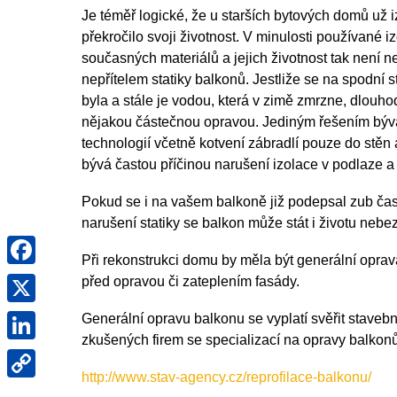
Je téměř logické, že u starších bytových domů už
překročilo svoji životnost. V minulosti používané
současných materiálů a jejich životnost tak není
nepřítelem statiky balkonů. Jestliže se na spodní s
byla a stále je vodou, která v zimě zmrzne, dlouh
nějakou částečnou opravou. Jediným řešením bývá 
technologií včetně kotvení zábradlí pouze do stěn
bývá častou příčinou narušení izolace v podlaze 
Pokud se i na vašem balkoně již podepsal zub času
narušení statiky se balkon může stát i životu nebe
Facebook
Při rekonstrukci domu by měla být generální oprav
X
před opravou či zateplením fasády.
LinkedIn
Generální opravu balkonu se vyplatí svěřit staveb
zkušených firem se specializací na opravy balkonů 
Copy
http://www.stav-agency.cz/reprofilace-balkonu/
Link