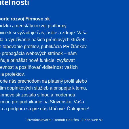
iteľnosti
orte rozvoj Firmovo.sk
dzka a neustály rozvoj platformy
vo.sk si vyžaduje čas, úsilie a zdroje. Vaša
ita a využívanie našich prémiových služieb –
e topovanie profilov, publikácia PR článkov
o propagácia webových stránok – nám
uje prinášať nové funkcie, zvyšovať
evnosť a posilňovať viditeľnosť vašich
m a projektov.
rte nás prechodom na platený profil alebo
tím doplnkových služieb a prispejte k tomu,
irmovo.sk zostalo silnou a modernou
ormou pre podnikanie na Slovensku. Vaša
a a podpora sú pre nás kľúčové. Ďakujeme!
Prevádzkovaťeľ: Roman Haluška - Flash-web.sk