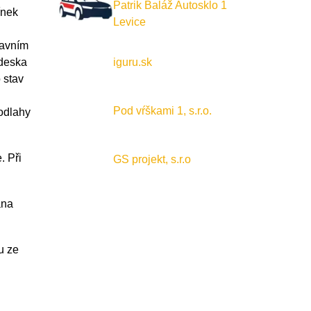
Patrik Baláž Autosklo 1
ínek
Levice
lavním
iguru.sk
 deska
 stav
Pod vŕškami 1, s.r.o.
podlahy
. Při
GS projekt, s.r.o
ána
u ze