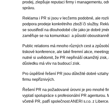
prodej, zlepšuje reputaci firmy i managementu, od
správu.
Reklama i PR si jsou v lecčems podobné, ale rozliš
podpora prodeje konkrétního zboží či služby. Rekl
se soustředí na dlouhodobé cíle jako je dobré jmé
zaměřuje se na komunikaci a působí oboustranně
Public relations má mnoho různých cest a způsobů 
tiskové konference, ale také firemní akce, meetingy
nutné si uvědomit, že PR nepřináší okamžitý zisk,
důsledku má vliv na budoucí zisk.
Pro úspěšné řešení PR jsou důležité dobré vztahy s
firmu nepříznivých.
Řešení PR na požadované úrovni je pro mnohé fi
vyplatí spolupráce s profesionální PR agenturou. 
včetně PR, patří společnost ANERI s.r.o. z Liberce