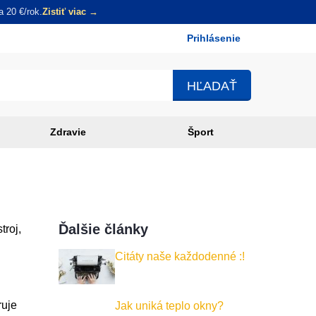
 20 €/rok.
Zistiť viac →
Prihlásenie
Používateľské
menu
Zdravie
Šport
Ďalšie články
troj,
Citáty naše každodenné :!
ruje
Jak uniká teplo okny?