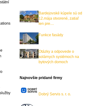
státní
Bardejovské kúpele sú od
12.mája otvorené, zatiaľ
lations
len pre…
Funkce fasády
Je
Otázky a odpovede o
m
solárnych systémoch na
bytových domoch
ro
Najnovšie pridané firmy
e
 služby
Dobrý Servis s. r. o.