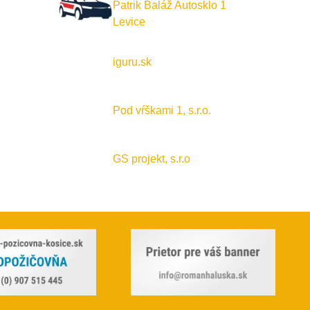
Patrik Baláž Autosklo 1
Levice
iguru.sk
Pod vŕškami 1, s.r.o.
GS projekt, s.r.o