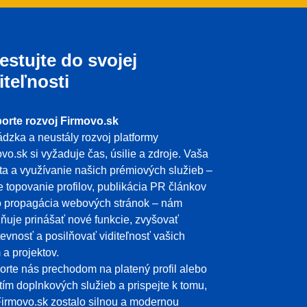
estujte do svojej
iteľnosti
orte rozvoj Firmovo.sk
dzka a neustály rozvoj platformy
vo.sk si vyžaduje čas, úsilie a zdroje. Vaša
ita a využívanie našich prémiových služieb –
e topovanie profilov, publikácia PR článkov
o propagácia webových stránok – nám
uje prinášať nové funkcie, zvyšovať
evnosť a posilňovať viditeľnosť vašich
m a projektov.
rte nás prechodom na platený profil alebo
tím doplnkových služieb a prispejte k tomu,
irmovo.sk zostalo silnou a modernou