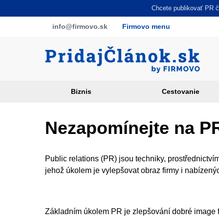
Skočiť
Chcete publikovať PR čl
na
info
@firmovo
.sk
Firmovo menu
hlavný
obsah
Biznis
Cestovanie
Article
categories
Nezapomínejte na P
PR
sites
Public relations (PR) jsou techniky, prostřednictvím
jehož úkolem je vylepšovat obraz firmy i nabízený
Základním úkolem PR je zlepšování dobré image fi