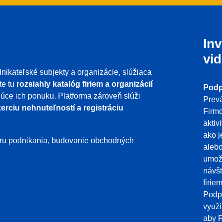
Inv
vid
nikateľské subjekty a organizácie, slúžiaca
te tu
rozsiahly katalóg firiem a organizácií
Podp
ujúce ich ponuku. Platforma zároveň slúži
Prevá
erciu nehnuteľností a registráciu
Firmo
aktiv
ako j
poru podnikania, budovanie obchodných
aleb
umožň
návšt
firie
Podpo
využi
aby F