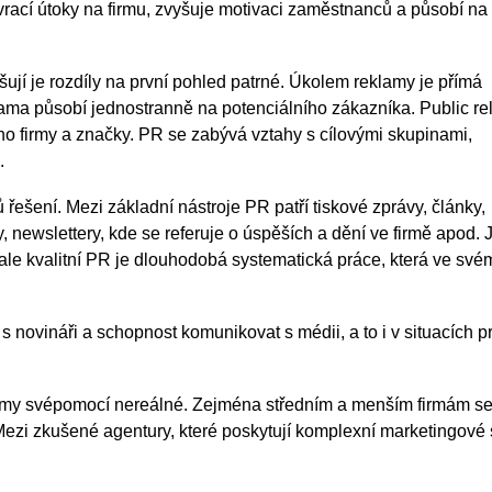
vrací útoky na firmu, zvyšuje motivaci zaměstnanců a působí na 
ují je rozdíly na první pohled patrné. Úkolem reklamy je přímá
ama působí jednostranně na potenciálního zákazníka. Public re
no firmy a značky. PR se zabývá vztahy s cílovými skupinami,
.
řešení. Mezi základní nástroje PR patří tiskové zprávy, články,
, newslettery, kde se referuje o úspěších a dění ve firmě apod. 
 ale kvalitní PR je dlouhodobá systematická práce, která ve své
 novináři a schopnost komunikovat s médii, a to i v situacích p
rmy svépomocí nereálné. Zejména středním a menším firmám s
Mezi zkušené agentury, které poskytují komplexní marketingové
.