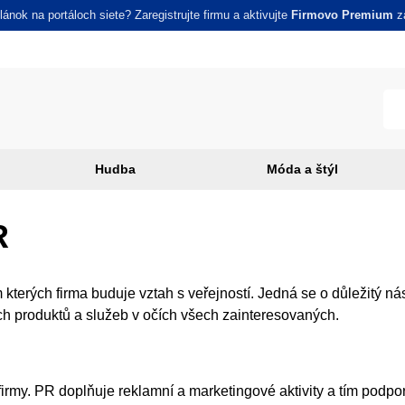
ánok na portáloch siete? Zaregistrujte firmu a aktivujte
Firmovo Premium
za
Hudba
Móda a štýl
R
 kterých firma buduje vztah s veřejností. Jedná se o důležitý nás
ch produktů a služeb v očích všech zainteresovaných.
rmy. PR doplňuje reklamní a marketingové aktivity a tím podpo