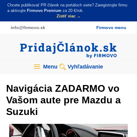
Skočiť
Chcete publikovať PR článok na portáloch siete? Zaregistrujte firmu
na
a aktivujte
Firmovo Premium
za 20 €/rok.
Zistiť viac →
hlavný
obsah
info
@firmovo
.sk
Firmovo menu
Menu
Vyhľadávanie
Navigácia ZADARMO vo
Vašom aute pre Mazdu a
Suzuki