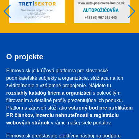
O projekte
Firmovo.sk je kľúčová platforma pre slovenské
podnikateľské subjekty a organizácie, slúžiaca na ich
zviditeľnenie a vzájomné prepojenie. Nájdete tu
rozsiahly katalóg firiem a organizácií
s pokročilým
filtrovaním a detailné profily prezentujúce ich ponuku.
Platforma zároveň slúži ako
vstupný bod pre publikáciu
PR článkov, inzerciu nehnuteľností a registráciu
webových stránok
v rámci našej siete portálov.
Firmovo.sk predstavuje efektívny nástroj na podporu