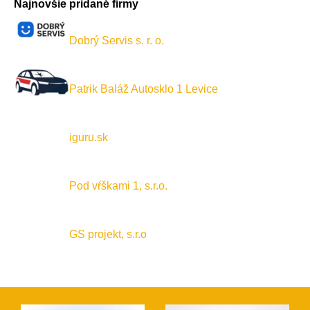
Najnovšie pridané firmy
Dobrý Servis s. r. o.
Patrik Baláž Autosklo 1 Levice
iguru.sk
Pod vŕškami 1, s.r.o.
GS projekt, s.r.o