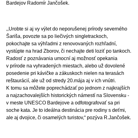
Bardejov Radomír Jančošek.
,,Urobte si aj vy výlet do neporušenej prírody severného
Šariša, povozte sa po liečivých singletrackoch,
pokochajte sa výhľadmi z renovovaných rozhľadní,
vystúpte na hrad Zborov, či nechajte deti loziť po tankoch.
Radosť z poznávania umocní aj možnosť opekania
v prírode na vyhradených miestach, alebo už dovolené
posedenie pri kávičke a zákuskoch nielen na terasách
reštaurácií, ale už od stredy 20.mája aj v ich vnútri.
K tomu sa môžete poprechádzať po jednom z najkrajších
a najzachovalejších historických námestí na Slovensku -
v meste UNESCO Bardejove a odfotografovať sa pri
soche kata. Je to ideálna destinácia pre rodiny s deťmi,
ale aj dvojice, či osamelých turistov,“ pozýva R.Jančošek.