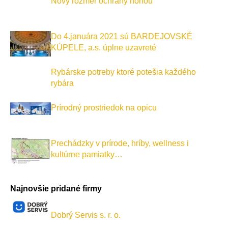
Nový rozměr ochrany nohou
Do 4.januára 2021 sú BARDEJOVSKÉ
KÚPELE, a.s. úplne uzavreté
Rybárske potreby ktoré potešia každého
rybára
Prírodný prostriedok na opicu
Prechádzky v prírode, hríby, wellness i
kultúrne pamiatky…
Najnovšie pridané firmy
Dobrý Servis s. r. o.