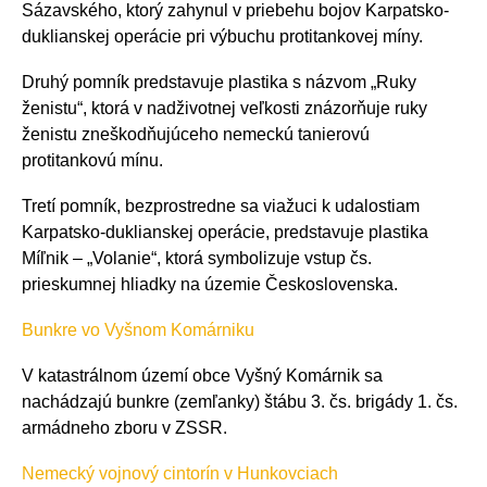
Sázavského, ktorý zahynul v priebehu bojov Karpatsko-
duklianskej operácie pri výbuchu protitankovej míny.
Druhý pomník predstavuje plastika s názvom „Ruky
ženistu“, ktorá v nadživotnej veľkosti znázorňuje ruky
ženistu zneškodňujúceho nemeckú tanierovú
protitankovú mínu.
Tretí pomník, bezprostredne sa viažuci k udalostiam
Karpatsko-duklianskej operácie, predstavuje plastika
Míľnik – „Volanie“, ktorá symbolizuje vstup čs.
prieskumnej hliadky na územie Československa.
Bunkre vo Vyšnom Komárniku
V katastrálnom území obce Vyšný Komárnik sa
nachádzajú bunkre (zemľanky) štábu 3. čs. brigády 1. čs.
armádneho zboru v ZSSR.
Nemecký vojnový cintorín v Hunkovciach