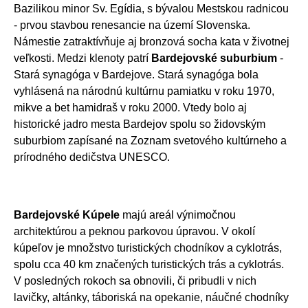
Bazilikou minor Sv. Egídia, s bývalou Mestskou radnicou
- prvou stavbou renesancie na území Slovenska.
Námestie zatraktívňuje aj bronzová socha kata v životnej
veľkosti. Medzi klenoty patrí
Bardejovské suburbium
-
Stará synagóga v Bardejove. Stará synagóga bola
vyhlásená na národnú kultúrnu pamiatku v roku 1970,
mikve a bet hamidraš v roku 2000. Vtedy bolo aj
historické jadro mesta Bardejov spolu so židovským
suburbiom zapísané na Zoznam svetového kultúrneho a
prírodného dedičstva UNESCO.
Bardejovské Kúpele
majú areál výnimočnou
architektúrou a peknou parkovou úpravou. V okolí
kúpeľov je množstvo turistických chodníkov a cyklotrás,
spolu cca 40 km značených turistických trás a cyklotrás.
V posledných rokoch sa obnovili, či pribudli v nich
lavičky, altánky, táboriská na opekanie, náučné chodníky