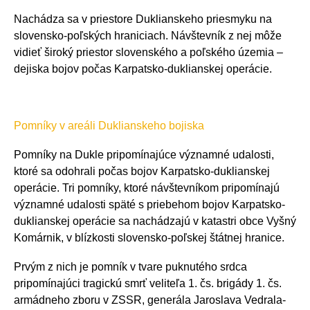
Nachádza sa v priestore Duklianskeho priesmyku na
slovensko-poľských hraniciach. Návštevník z nej môže
vidieť široký priestor slovenského a poľského územia –
dejiska bojov počas Karpatsko-duklianskej operácie.
Pomníky v areáli Duklianskeho bojiska
Pomníky na Dukle pripomínajúce významné udalosti,
ktoré sa odohrali počas bojov Karpatsko-duklianskej
operácie. Tri pomníky, ktoré návštevníkom pripomínajú
významné udalosti späté s priebehom bojov Karpatsko-
duklianskej operácie sa nachádzajú v katastri obce Vyšný
Komárnik, v blízkosti slovensko-poľskej štátnej hranice.
Prvým z nich je pomník v tvare puknutého srdca
pripomínajúci tragickú smrť veliteľa 1. čs. brigády 1. čs.
armádneho zboru v ZSSR, generála Jaroslava Vedrala-