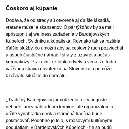
Čoskoro aj kúpanie
Dodáva, že od stredy sú otvorené aj ďalšie lákadlá,
vrátane múzeí a skanzenov. O pár týždňov by sa mali
sprístupniť aj wellness zariadenia v Bardejovských
Kúpeľoch, Svidníku a kúpaliská. Rovnako tak sa rozšíria
ďalšie služby, čo umožní aby sa cestovný ruch pozviechal
a aspoň čiastočne nahradil straty z uzavretia počas
koronakrízy. Pracovníci z tohto odvetvia veria, že ľudia
väčšinou strávia dovolenku na Slovensku a pomôžu
k návratu situácie do normálu.
,,Tradičný Bardejovský jarmok tento rok v auguste
nebude, ani v náhradnom termíne, ale organizátori to
určite vynahradia o rok a stáročná tradícia bude
pokračovať. Podobne je to aj s masovými kultúrnymi
podujatiami v Bardejovských Kúpeľoch - tie sa budú