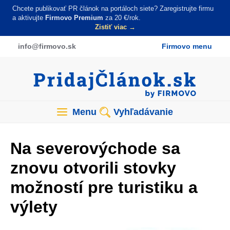
Skočiť
Chcete publikovať PR článok na portáloch siete? Zaregistrujte firmu
na
a aktivujte
Firmovo Premium
za 20 €/rok.
Zistiť viac →
hlavný
obsah
info
@firmovo
.sk
Firmovo menu
Menu
Vyhľadávanie
Na severovýchode sa
znovu otvorili stovky
možností pre turistiku a
výlety