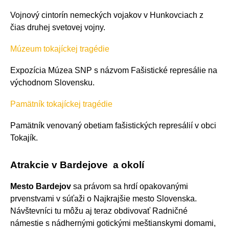
Vojnový cintorín nemeckých vojakov v Hunkovciach z
čias druhej svetovej vojny.
Múzeum tokajíckej tragédie
Expozícia Múzea SNP s názvom Fašistické represálie na
východnom Slovensku.
Pamätník tokajíckej tragédie
Pamätník venovaný obetiam fašistických represálií v obci
Tokajík.
Atrakcie v Bardejove a okolí
Mesto Bardejov
sa právom sa hrdí opakovanými
prvenstvami v súťaži o Najkrajšie mesto Slovenska.
Návštevníci tu môžu aj teraz obdivovať Radničné
námestie s nádhernými gotickými meštianskymi domami,