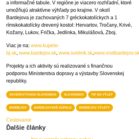
a informačné tabule. V regióne je viacero rozhľadní, ktoré
umožňujú atraktívne výhľady po krajine. V okolí
Bardejova je zachovaných 7 gréckokatolíckych a 1
rímskokatolícky drevený kostol: Hervartov, Tročany, Krivé,
Kožany, Lukov, Frička, Jedlinka, Mikulášová, Zboj.
Viac je na:
www.kupele-
bj.sk
,
www.bardejov.sk
,
www.svidnik.sk
,
www.visitbardejov.s
Projekty a ich aktivity sú realizované s finančnou
podporou Ministerstva dopravy a výstavby Slovenskej
republiky.
SEVEROVÝCHOD SLOVENSKA
SLOVENSKO
TIP NA VÝLET
BARDEJOV
BARDEJOVSKÉ KÚPELE
BARDEJOV VÝLETY
Cestovanie
Ďalšie články