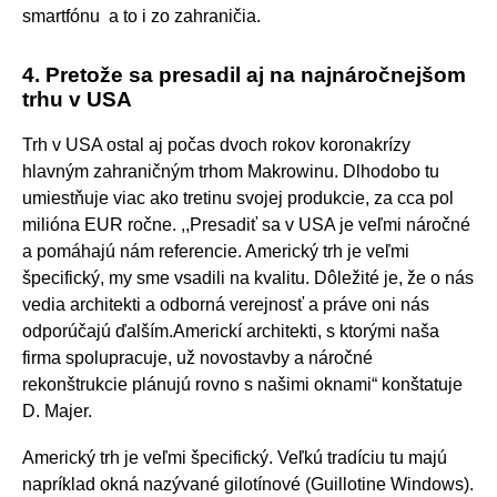
smartfónu a to i zo zahraničia.
4. Pretože sa presadil aj na najnáročnejšom
trhu v USA
Trh v USA ostal aj počas dvoch rokov koronakrízy
hlavným zahraničným trhom Makrowinu. Dlhodobo tu
umiestňuje viac ako tretinu svojej produkcie, za cca pol
milióna EUR ročne. ,,Presadiť sa v USA je veľmi náročné
a pomáhajú nám referencie. Americký trh je veľmi
špecifický, my sme vsadili na kvalitu. Dôležité je, že o nás
vedia architekti a odborná verejnosť a práve oni nás
odporúčajú ďalším.Americkí architekti, s ktorými naša
firma spolupracuje, už novostavby a náročné
rekonštrukcie plánujú rovno s našimi oknami“ konštatuje
D. Majer.
Americký trh je veľmi špecifický. Veľkú tradíciu tu majú
napríklad okná nazývané gilotínové (Guillotine Windows).