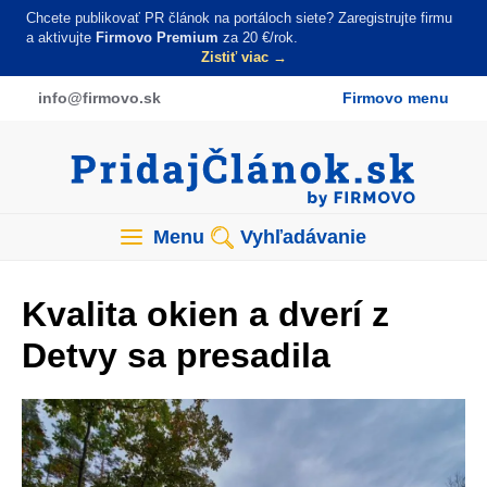
Skočiť
Chcete publikovať PR článok na portáloch siete? Zaregistrujte firmu
na
a aktivujte
Firmovo Premium
za 20 €/rok.
Zistiť viac →
hlavný
obsah
info
@firmovo
.sk
Firmovo menu
Menu
Vyhľadávanie
Kvalita okien a dverí z
Detvy sa presadila