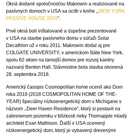
Okná dodané spoločnosťou Makrowin a realizované na
pasívnych domoch v USA sa ocitli v knihe ,,
NEW YORK
PASSIVE HOUSE 2015
“.
Prvé okná boli inštalované a úspešne prezentované
v USA na stavbe pasívneho domu v súťaži Solar
Decathlon už v roku 2011. Makrowin dodal aj pre
COLGATE UNIVERSITY, v americkom štáte New York,
spolu 62 okien na tamojší domov pre rozvoj kariéry
nazvaný Benton Hall. Slávnostne bola stavba otvorená
28. septembra 2018.
Americký časopis Cosmopolitan home ocenil ako Dom
roka 2018 (2018 COSMOPOLITAN HOME OF THE-
YEAR) špeciálny nízkoenergetický dom v Michigane s
názvom ,,Deer Haven Residence“, ktorý si postavil na
zalesnenom pozemku v blízkosti rieky Thornapple mladý
architekt Evan Mathison. Ďalší v USA ocenený
nízkoenergetický dom, ktorý je vybavený drevenými