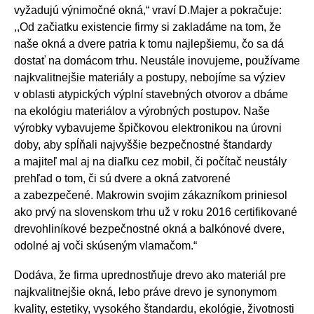
vyžadujú výnimočné okná,“ vraví D.Majer a pokračuje:
,,Od začiatku existencie firmy si zakladáme na tom, že
naše okná a dvere patria k tomu najlepšiemu, čo sa dá
dostať na domácom trhu. Neustále inovujeme, používame
najkvalitnejšie materiály a postupy, nebojíme sa výziev
v oblasti atypických výplní stavebných otvorov a dbáme
na ekológiu materiálov a výrobných postupov. Naše
výrobky vybavujeme špičkovou elektronikou na úrovni
doby, aby spĺňali najvyššie bezpečnostné štandardy
a majiteľ mal aj na diaľku cez mobil, či počítač neustály
prehľad o tom, či sú dvere a okná zatvorené
a zabezpečené. Makrowin svojim zákazníkom priniesol
ako prvý na slovenskom trhu už v roku 2016 certifikované
drevohliníkové bezpečnostné okná a balkónové dvere,
odolné aj voči skúseným vlamačom.“
Dodáva, že firma uprednostňuje drevo ako materiál pre
najkvalitnejšie okná, lebo práve drevo je synonymom
kvality, estetiky, vysokého štandardu, ekológie, životnosti