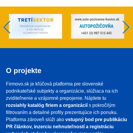
O projekte
Firmovo.sk je kľúčová platforma pre slovenské
podnikateľské subjekty a organizácie, slúžiaca na ich
zviditeľnenie a vzájomné prepojenie. Nájdete tu
rozsiahly katalóg firiem a organizácií
s pokročilým
filtrovaním a detailné profily prezentujúce ich ponuku.
Platforma zároveň slúži ako
vstupný bod pre publikáciu
PR článkov, inzerciu nehnuteľností a registráciu