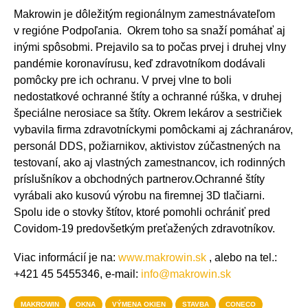
Makrowin je dôležitým regionálnym zamestnávateľom
v regióne Podpoľania. Okrem toho sa snaží pomáhať aj
inými spôsobmi. Prejavilo sa to počas prvej i druhej vlny
pandémie koronavírusu, keď zdravotníkom dodávali
pomôcky pre ich ochranu. V prvej vlne to boli
nedostatkové ochranné štíty a ochranné rúška, v druhej
špeciálne nerosiace sa štíty. Okrem lekárov a sestričiek
vybavila firma zdravotníckymi pomôckami aj záchranárov,
personál DDS, požiarnikov, aktivistov zúčastnených na
testovaní, ako aj vlastných zamestnancov, ich rodinných
príslušníkov a obchodných partnerov.Ochranné štíty
vyrábali ako kusovú výrobu na firemnej 3D tlačiarni.
Spolu ide o stovky štítov, ktoré pomohli ochrániť pred
Covidom-19 predovšetkým preťažených zdravotníkov.
Viac informácií je na:
www.makrowin.sk
, alebo na tel.:
+421 45 5455346, e-mail:
info@makrowin.sk
MAKROWIN
OKNA
VÝMENA OKIEN
STAVBA
CONECO