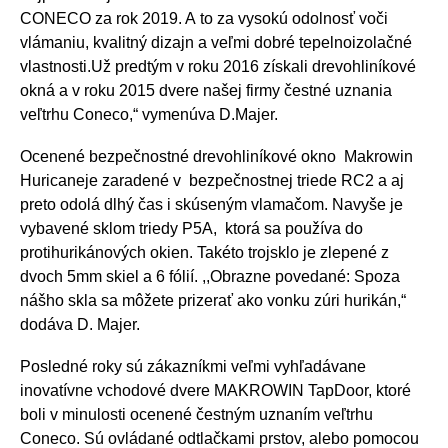
CONECO za rok 2019. A to za vysokú odolnosť voči
vlámaniu, kvalitný dizajn a veľmi dobré tepelnoizolačné
vlastnosti.Už predtým v roku 2016 získali drevohliníkové
okná a v roku 2015 dvere našej firmy čestné uznania
veľtrhu Coneco,“ vymenúva D.Majer.
Ocenené bezpečnostné drevohliníkové okno Makrowin
Huricaneje zaradené v bezpečnostnej triede RC2 a aj
preto odolá dlhý čas i skúseným vlamačom. Navyše je
vybavené sklom triedy P5A, ktorá sa používa do
protihurikánových okien. Takéto trojsklo je zlepené z
dvoch 5mm skiel a 6 fólií. ,,Obrazne povedané: Spoza
nášho skla sa môžete prizerať ako vonku zúri hurikán,“
dodáva D. Majer.
Posledné roky sú zákazníkmi veľmi vyhľadávane
inovatívne vchodové dvere MAKROWIN TapDoor, ktoré
boli v minulosti ocenené čestným uznaním veľtrhu
Coneco. Sú ovládané odtlačkami prstov, alebo pomocou