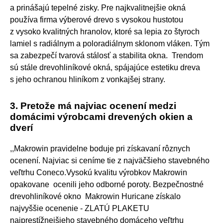
a prinášajú tepelné zisky. Pre najkvalitnejšie okná
používa firma výberové drevo s vysokou hustotou
z vysoko kvalitných hranolov, ktoré sa lepia zo štyroch
lamiel s radiálnym a poloradiálnym sklonom vláken. Tým
sa zabezpečí tvarová stálosť a stabilita okna. Trendom
sú stále drevohliníkové okná, spájajúce estetiku dreva
s jeho ochranou hliníkom z vonkajšej strany.
3. Pretože má najviac ocenení medzi
domácimi výrobcami drevených okien a
dverí
,,Makrowin pravidelne boduje pri získavaní rôznych
ocenení. Najviac si ceníme tie z najväčšieho stavebného
veľtrhu Coneco.Vysokú kvalitu výrobkov Makrowin
opakovane ocenili jeho odborné poroty. Bezpečnostné
drevohliníkové okno Makrowin Huricane získalo
najvyššie ocenenie - ZLATÚ PLAKETU
najprestížnejšieho stavebného domáceho veľtrhu