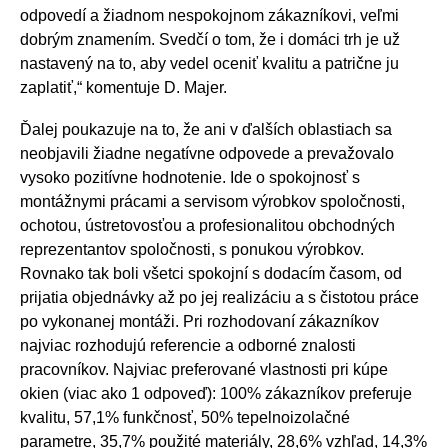
odpovedí a žiadnom nespokojnom zákazníkovi, veľmi
dobrým znamením. Svedčí o tom, že i domáci trh je už
nastavený na to, aby vedel oceniť kvalitu a patrične ju
zaplatiť,“ komentuje D. Majer.
Ďalej poukazuje na to, že ani v ďalších oblastiach sa
neobjavili žiadne negatívne odpovede a prevažovalo
vysoko pozitívne hodnotenie. Ide o spokojnosť s
montážnymi prácami a servisom výrobkov spoločnosti,
ochotou, ústretovosťou a profesionalitou obchodných
reprezentantov spoločnosti, s ponukou výrobkov.
Rovnako tak boli všetci spokojní s dodacím časom, od
prijatia objednávky až po jej realizáciu a s čistotou práce
po vykonanej montáži. Pri rozhodovaní zákazníkov
najviac rozhodujú referencie a odborné znalosti
pracovníkov. Najviac preferované vlastnosti pri kúpe
okien (viac ako 1 odpoveď): 100% zákazníkov preferuje
kvalitu, 57,1% funkčnosť, 50% tepelnoizolačné
parametre, 35,7% použité materiály, 28,6% vzhľad, 14,3%