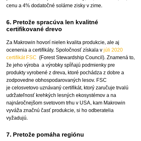
cenu a 4% dodatočné solárne zisky v zime.
6. Pretože spracúva len kvalitné
certifikované drevo
Za Makrowin hovorí nielen kvalita produkcie, ale aj
ocenenia a certifikáty. Spoločnosť získala v
júli 2020
certifikát FSC
(Forest Stewardship Council). Znamená to,
že jeho výroba a výrobky spĺňajú podmienky pre
produkty vyrobené z dreva, ktoré pochádza z dobre a
zodpovedne obhospodarovaných lesov. FSC
je celosvetovo uznávaný certifikát, ktorý zaručuje trvalú
udržateľnosť krehkých lesných ekosystémov a na
najnáročnejšom svetovom trhu v USA, kam Makrowin
vyváža značnú časť produkcie, si ho odberatelia
vyžadujú.
7. Pretože pomáha regiónu