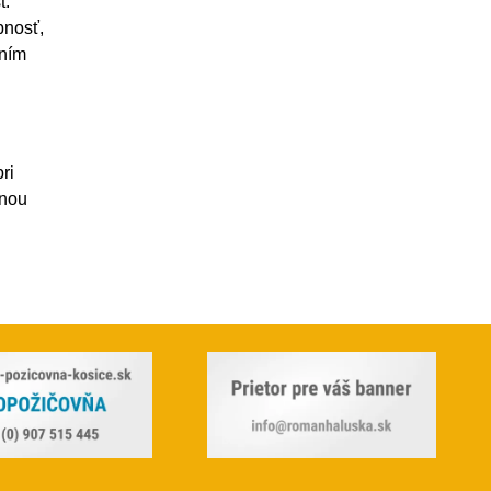
t.
bnosť,
aním
ri
anou