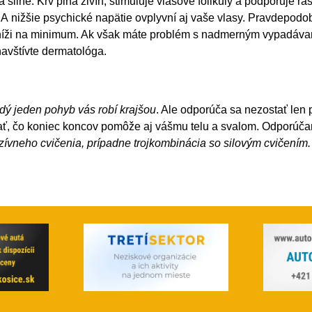
silné. Krv plná živín, stimuluje vlasové folikuly a podporuje ras
. A nižšie psychické napätie ovplyvní aj vaše vlasy. Pravdepodo
níži na minimum. Ak však máte problém s nadmerným vypadáv
navštívte dermatológa.
ždý jeden pohyb vás robí krajšou
. Ale odporúča sa nezostať len p
ňať, čo koniec koncov pomôže aj vášmu telu a svalom. Odporúč
zívneho cvičenia, prípadne trojkombinácia so silovým cvičením.