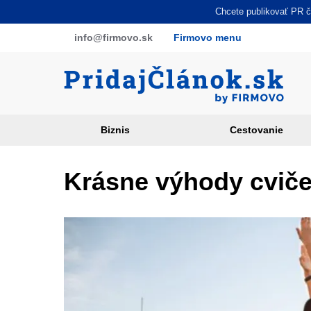
Skočiť
Chcete publikovať PR čl
na
info
@firmovo
.sk
Firmovo menu
hlavný
obsah
Biznis
Cestovanie
Article
categories
Krásne výhody cviče
PR
sites