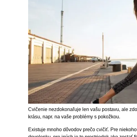
Cvičenie nezdokonaľuje len vašu postavu, ale zdok
krásu, napr. na vaše problémy s pokožkou.
Existuje mnoho dôvodov prečo cvičiť. Pre niekoho
dovolenku, pre iných je to prostriedok ako zostať f