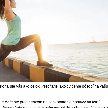
onaľuje vás ako celok. Prečítajte, ako cvičenie pôsobí na vašu
 je cvičenie prostriedkom na zdokonalenie postavy na letnú
it. Bez ohľadu na to, aká je vaša motivácia, výhody cvičenia sú 