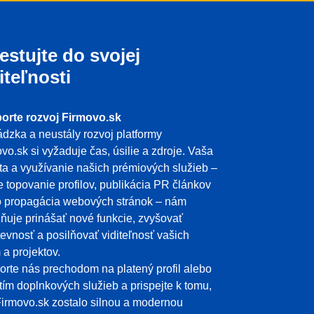
estujte do svojej
iteľnosti
orte rozvoj Firmovo.sk
dzka a neustály rozvoj platformy
vo.sk si vyžaduje čas, úsilie a zdroje. Vaša
ita a využívanie našich prémiových služieb –
e topovanie profilov, publikácia PR článkov
o propagácia webových stránok – nám
uje prinášať nové funkcie, zvyšovať
evnosť a posilňovať viditeľnosť vašich
m a projektov.
rte nás prechodom na platený profil alebo
tím doplnkových služieb a prispejte k tomu,
irmovo.sk zostalo silnou a modernou