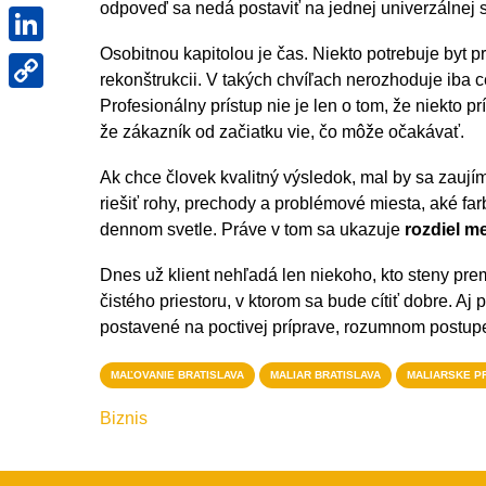
odpoveď sa nedá postaviť na jednej univerzálnej 
LinkedIn
Osobitnou kapitolou je čas. Niekto potrebuje byt 
Copy
rekonštrukcii. V takých chvíľach nerozhoduje iba 
Link
Profesionálny prístup nie je len o tom, že niekto p
že zákazník od začiatku vie, čo môže očakávať.
Ak chce človek kvalitný výsledok, mal by sa zaujím
riešiť rohy, prechody a problémové miesta, aké fa
dennom svetle. Práve v tom sa ukazuje
rozdiel m
Dnes už klient nehľadá len niekoho, kto steny prem
čistého priestoru, v ktorom sa bude cítiť dobre. Aj
postavené na poctivej príprave, rozumnom postupe 
MAĽOVANIE BRATISLAVA
MALIAR BRATISLAVA
MALIARSKE P
Biznis