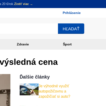
 20 €/rok.
Zistiť viac →
Prihlásenie
Používateľské
menu
Zdravie
Šport
 výsledná cena
Ďalšie články
Je výhodné využiť
autopožičovnu a
zapožičiať si auto?