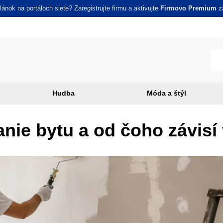
ánok na portáloch siete? Zaregistrujte firmu a aktivujte
Firmovo Premium
za
Hudba
Móda a štýl
nie bytu a od čoho závisí