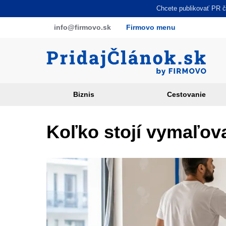
Skočiť
Chcete publikovať PR čl
na
info
@firmovo
.sk
Firmovo menu
hlavný
obsah
Biznis
Cestovanie
Article
categories
Koľko stojí vymaľova
PR
sites