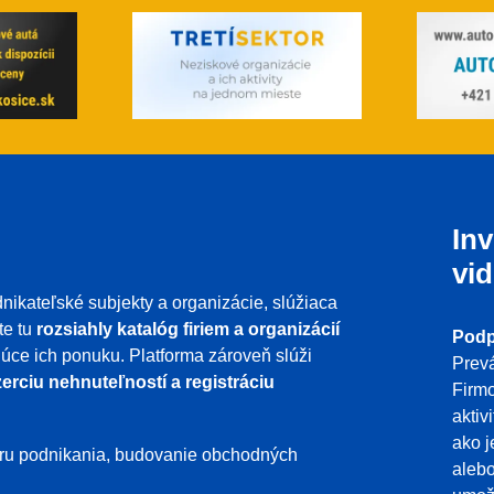
Inv
vid
nikateľské subjekty a organizácie, slúžiaca
te tu
rozsiahly katalóg firiem a organizácií
Podp
ujúce ich ponuku. Platforma zároveň slúži
Prevá
erciu nehnuteľností a registráciu
Firmo
aktiv
ako j
poru podnikania, budovanie obchodných
aleb