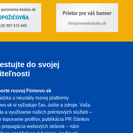
estujte do svojej
iteľnosti
orte rozvoj Firmovo.sk
dzka a neustály rozvoj platformy
vo.sk si vyžaduje čas, úsilie a zdroje. Vaša
ita a využívanie našich prémiových služieb –
e topovanie profilov, publikácia PR článkov
o propagácia webových stránok – nám