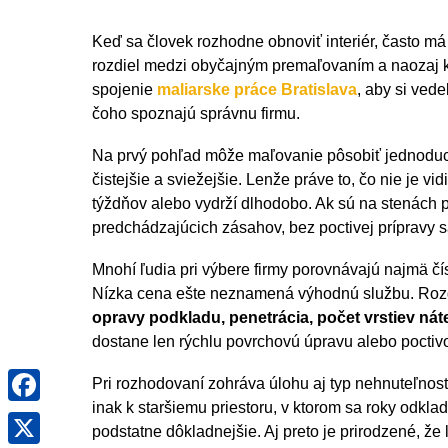
Keď sa človek rozhodne obnoviť interiér, často má 
rozdiel medzi obyčajným premaľovaním a naozaj k
spojenie
maliarske práce Bratislava
, aby si ved
čoho spoznajú správnu firmu.
Na prvý pohľad môže maľovanie pôsobiť jednoducho
čistejšie a sviežejšie. Lenže práve to, čo nie je v
týždňov alebo vydrží dlhodobo. Ak sú na stenách p
predchádzajúcich zásahov, bez poctivej prípravy sa
Mnohí ľudia pri výbere firmy porovnávajú najmä čí
Nízka cena ešte neznamená výhodnú službu. Rozdie
opravy podkladu, penetrácia, počet vrstiev nát
dostane len rýchlu povrchovú úpravu alebo poctiv
Facebook
Pri rozhodovaní zohráva úlohu aj typ nehnuteľnost
inak k staršiemu priestoru, v ktorom sa roky odklad
X
podstatne dôkladnejšie. Aj preto je prirodzené, že