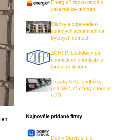
Energie2 znovu otvorila
zákaznícke centrum
Otázky a odpovede o
solárnych systémoch na
bytových domoch
ZCHFP: Lockdown pri
chemickom priemysle a
farmaceutickom…
Držiaky ŠPZ, podložky
pod ŠPZ, rámčeky s logom
v 3D
Najnovšie pridané firmy
elen
Dobrý Servis s. r. o.