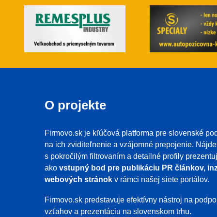
O projekte
Firmovo.sk je kľúčová platforma pre slovenské pod
na ich zviditeľnenie a vzájomné prepojenie. Nájde
s pokročilým filtrovaním a detailné profily prezent
ako
vstupný bod pre publikáciu PR článkov, inz
webových stránok
v rámci našej siete portálov.
Firmovo.sk predstavuje efektívny nástroj na pod
vzťahov a prezentáciu na slovenskom trhu.