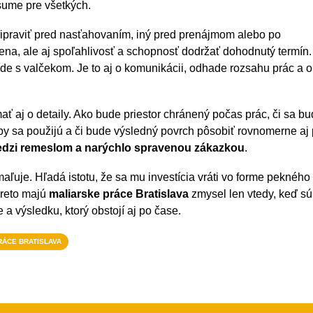
sume pre všetkých.
pripraviť pred nasťahovaním, iný pred prenájmom alebo po
cena, ale aj spoľahlivosť a schopnosť dodržať dohodnutý termín.
ríde s valčekom. Je to aj o komunikácii, odhade rozsahu prác a o
ať aj o detaily. Ako bude priestor chránený počas prác, či sa b
rby sa použijú a či bude výsledný povrch pôsobiť rovnomerne aj 
edzi remeslom a narýchlo spravenou zákazkou
.
aľuje. Hľadá istotu, že sa mu investícia vráti vo forme pekného
 preto majú
maliarske práce Bratislava
zmysel len vtedy, keď sú
a výsledku, ktorý obstojí aj po čase.
RÁCE BRATISLAVA