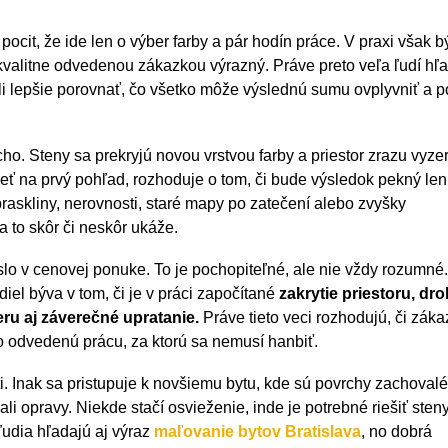
pocit, že ide len o výber farby a pár hodín práce. V praxi však 
valitne odvedenou zákazkou výrazný. Práve preto veľa ľudí hľa
eli lepšie porovnať, čo všetko môže výslednú sumu ovplyvniť a 
. Steny sa prekryjú novou vrstvou farby a priestor zrazu vyze
idieť na prvý pohľad, rozhoduje o tom, či bude výsledok pekný len
raskliny, nerovnosti, staré mapy po zatečení alebo zvyšky
 to skôr či neskôr ukáže.
slo v cenovej ponuke. To je pochopiteľné, ale nie vždy rozumné.
l býva v tom, či je v práci započítané
zakrytie priestoru, dr
eru aj záverečné upratanie.
Práve tieto veci rozhodujú, či záka
o odvedenú prácu, za ktorú sa nemusí hanbiť.
i. Inak sa pristupuje k novšiemu bytu, kde sú povrchy zachovalé
ali opravy. Niekde stačí osvieženie, inde je potrebné riešiť sten
 ľudia hľadajú aj výraz
maľovanie bytov Bratislava
, no dobrá