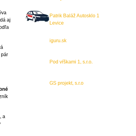
býva
Patrik Baláž Autosklo 1
dá aj
Levice
podľa
iguru.sk
rá
 pár
Pod vŕškami 1, s.r.o.
GS projekt, s.r.o
obné
zník
, a
y