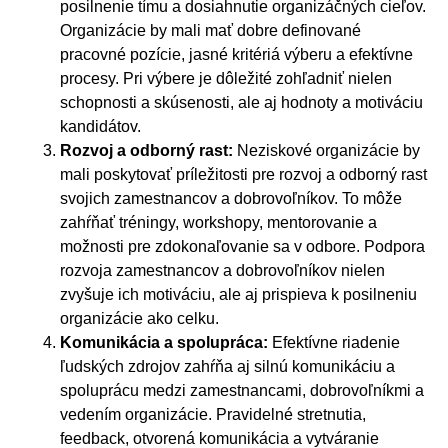
posilnenie tímu a dosiahnutie organizáčných cieľov.
Organizácie by mali mať dobre definované
pracovné pozície, jasné kritériá výberu a efektívne
procesy. Pri výbere je dôležité zohľadniť nielen
schopnosti a skúsenosti, ale aj hodnoty a motiváciu
kandidátov.
Rozvoj a odborný rast:
Neziskové organizácie by
mali poskytovať príležitosti pre rozvoj a odborný rast
svojich zamestnancov a dobrovoľníkov. To môže
zahŕňať tréningy, workshopy, mentorovanie a
možnosti pre zdokonaľovanie sa v odbore. Podpora
rozvoja zamestnancov a dobrovoľníkov nielen
zvyšuje ich motiváciu, ale aj prispieva k posilneniu
organizácie ako celku.
Komunikácia a spolupráca:
Efektívne riadenie
ľudských zdrojov zahŕňa aj silnú komunikáciu a
spoluprácu medzi zamestnancami, dobrovoľníkmi a
vedením organizácie. Pravidelné stretnutia,
feedback, otvorená komunikácia a vytváranie