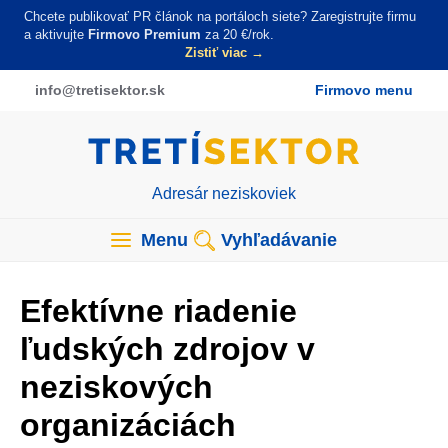
Skočiť
Chcete publikovať PR článok na portáloch siete? Zaregistrujte firmu
na
a aktivujte
Firmovo Premium
za 20 €/rok.
Zistiť viac →
hlavný
obsah
info
@tretisektor
.sk
Firmovo menu
Adresár neziskoviek
Main
navigation
Menu
Vyhľadávanie
(tretisektor)
Efektívne riadenie
ľudských zdrojov v
neziskových
organizáciách