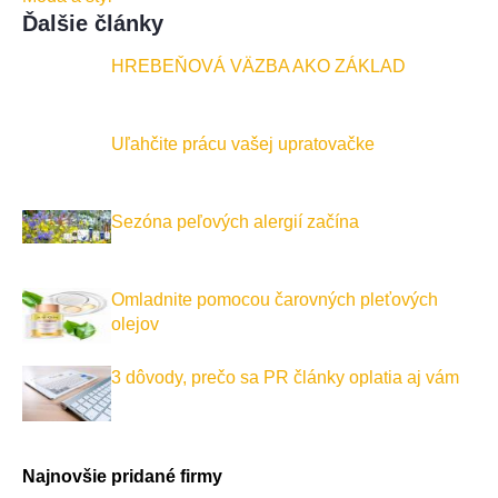
Ďalšie články
HREBEŇOVÁ VÄZBA AKO ZÁKLAD
Uľahčite prácu vašej upratovačke
Sezóna peľových alergií začína
Omladnite pomocou čarovných pleťových
olejov
3 dôvody, prečo sa PR články oplatia aj vám
Najnovšie pridané firmy