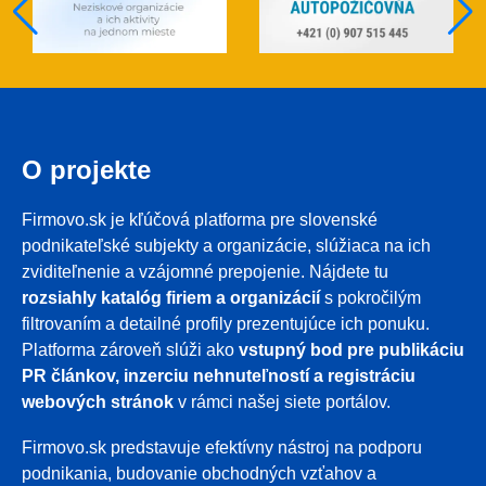
O projekte
Firmovo.sk je kľúčová platforma pre slovenské
podnikateľské subjekty a organizácie, slúžiaca na ich
zviditeľnenie a vzájomné prepojenie. Nájdete tu
rozsiahly katalóg firiem a organizácií
s pokročilým
filtrovaním a detailné profily prezentujúce ich ponuku.
Platforma zároveň slúži ako
vstupný bod pre publikáciu
PR článkov, inzerciu nehnuteľností a registráciu
webových stránok
v rámci našej siete portálov.
Firmovo.sk predstavuje efektívny nástroj na podporu
podnikania, budovanie obchodných vzťahov a