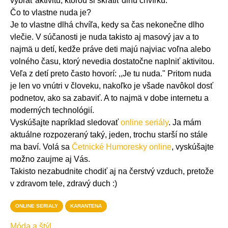
vybrať aktivitu, ktorou si skrátiť dlhú chvíľku.
Čo to vlastne nuda je?
Je to vlastne dlhá chvíľa, kedy sa čas nekonečne dlho
vlečie. V súčanosti je nuda takisto aj masový jav a to
najmä u detí, kedže práve deti majú najviac voľna alebo
volného času, ktorý nevedia dostatočne naplniť aktivitou.
Veľa z detí preto často hovorí: ,,Je tu nuda." Pritom nuda
je len vo vnútri v človeku, nakoľko je všade navôkol dosť
podnetov, ako sa zabaviť. A to najmä v dobe internetu a
moderných technológií.
Vyskúšajte napríklad sledovať
online seriály
. Ja mám
aktuálne rozpozeraný taký, jeden, trochu starší no stále
ma baví. Volá sa
Četnické Humoresky online
, vyskúšajte
možno zaujme aj Vás.
Takisto nezabudnite chodiť aj na čerstvý vzduch, pretože
v zdravom tele, zdravý duch :)
ONLINE SERIALY
KARANTENA
Móda a štýl