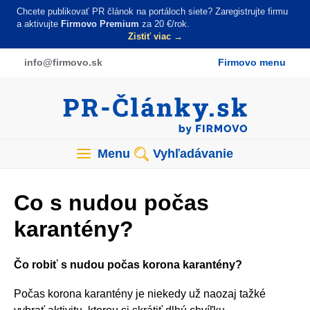
Skočiť
Chcete publikovať PR článok na portáloch siete? Zaregistrujte firmu
na
a aktivujte
Firmovo Premium
za 20 €/rok.
Zistiť viac →
hlavný
obsah
info
@firmovo
.sk
Firmovo menu
Menu
Vyhľadávanie
Co s nudou počas
karantény?
Čo robiť s nudou počas korona karantény?
Počas korona karantény je niekedy už naozaj tažké