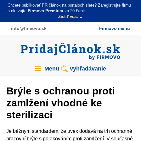
Skočiť
Chcete publikovať PR článok na portáloch siete? Zaregistrujte firmu
na
a aktivujte
Firmovo Premium
za 20 €/rok.
Zistiť viac →
hlavný
obsah
info
@firmovo
.sk
Firmovo menu
Menu
Vyhľadávanie
Brýle s ochranou proti
zamlžení vhodné ke
sterilizaci
Je běžným standardem, že uvex dodává na trh ochranné
pracovní brýle s polakováním proti zamlžení. V současné