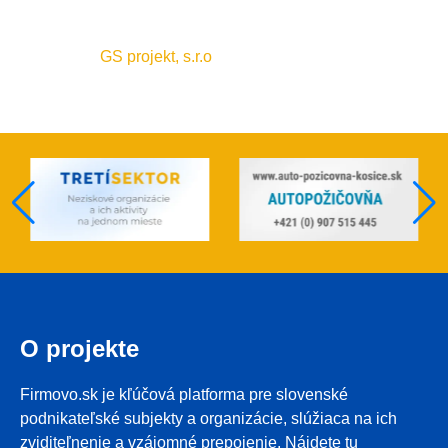
GS projekt, s.r.o
O projekte
Firmovo.sk je kľúčová platforma pre slovenské
podnikateľské subjekty a organizácie, slúžiaca na ich
zviditeľnenie a vzájomné prepojenie. Nájdete tu