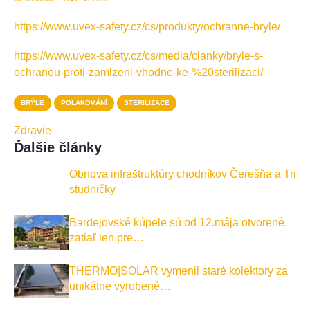
https://www.uvex-safety.cz/cs/produkty/ochranne-bryle/
https://www.uvex-safety.cz/cs/media/clanky/bryle-s-
ochranou-proti-zamlzeni-vhodne-ke-%20sterilizaci/
BRÝLE
POLAKOVÁNÍ
STERILIZACE
Zdravie
Ďalšie články
Obnova infraštruktúry chodníkov Čerešňa a Tri
studničky
Bardejovské kúpele sú od 12.mája otvorené,
zatiaľ len pre…
THERMO|SOLAR vymenil staré kolektory za
unikátne vyrobené…