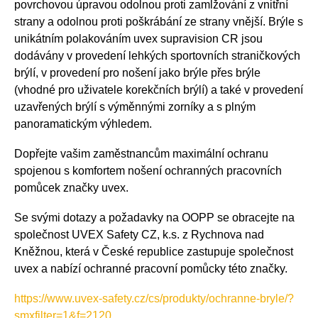
povrchovou úpravou odolnou proti zamlžování z vnitřní
strany a odolnou proti poškrábání ze strany vnější. Brýle s
unikátním polakováním uvex supravision CR jsou
dodávány v provedení lehkých sportovních straničkových
brýlí, v provedení pro nošení jako brýle přes brýle
(vhodné pro uživatele korekčních brýlí) a také v provedení
uzavřených brýlí s výměnnými zorníky a s plným
panoramatickým výhledem.
Dopřejte vašim zaměstnancům maximální ochranu
spojenou s komfortem nošení ochranných pracovních
pomůcek značky uvex.
Se svými dotazy a požadavky na OOPP se obracejte na
společnost UVEX Safety CZ, k.s. z Rychnova nad
Kněžnou, která v České republice zastupuje společnost
uvex a nabízí ochranné pracovní pomůcky této značky.
https://www.uvex-safety.cz/cs/produkty/ochranne-bryle/?
smxfilter=1&f=2120