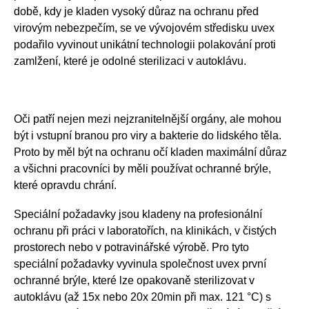
době, kdy je kladen vysoký důraz na ochranu před
virovým nebezpečím, se ve vývojovém středisku uvex
podařilo vyvinout unikátní technologii polakování proti
zamlžení, které je odolné sterilizaci v autoklávu.
Oči patří nejen mezi nejzranitelnější orgány, ale mohou
být i vstupní branou pro viry a bakterie do lidského těla.
Proto by měl být na ochranu očí kladen maximální důraz
a všichni pracovníci by měli používat ochranné brýle,
které opravdu chrání.
Speciální požadavky jsou kladeny na profesionální
ochranu při práci v laboratořích, na klinikách, v čistých
prostorech nebo v potravinářské výrobě. Pro tyto
speciální požadavky vyvinula společnost uvex první
ochranné brýle, které lze opakovaně sterilizovat v
autoklávu (až 15x nebo 20x 20min při max. 121 °C) s