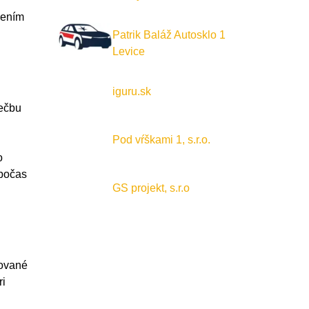
šením
Patrik Baláž Autosklo 1
Levice
iguru.sk
iečbu
Pod vŕškami 1, s.r.o.
o
 počas
GS projekt, s.r.o
tované
ri