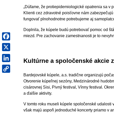
„Dúfame, že protiepidemiologické opatrenia sa v pr
Klienti cez zdravotné poisťovne nám zabezpečujú ib
fungovať plnohodnotne potrebujeme aj samoplatcov
Doplnila, že kúpele budú potrebovať pomoc od štá
Facebook
miezd. Pre zachovanie zamestnanosti je to nevyh
X
LinkedIn
Kultúrne a spoločenské akcie 
Copy
Link
Bardejovské kúpele, a.s. tradične organizujú poča
Otvorenie kúpeľnej sezóny, Medzinárodné hudobné
cisárovnej Sisi, Pivný festival, Vínny festival. Okre
a ďalšie aktivity.
V tomto roku museli kúpele spoločenské udalosti v
však majú aspoň jednoduché koncerty priamo v are