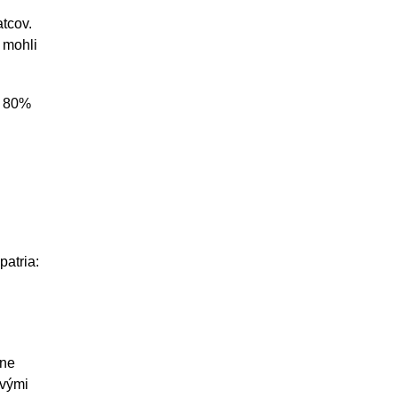
atcov.
 mohli
n 80%
patria:
áne
ivými