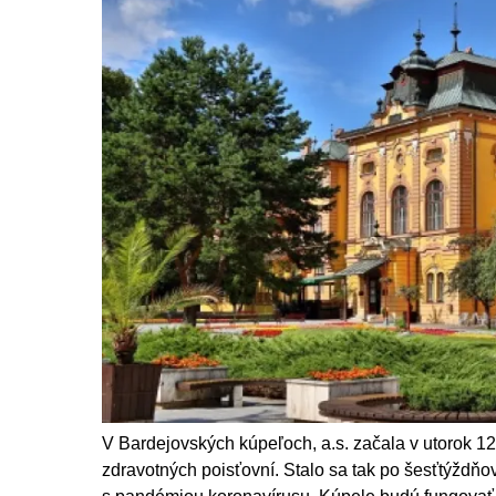
V Bardejovských kúpeľoch, a.s. začala v utorok 1
zdravotných poisťovní. Stalo sa tak po šesťtýždňo