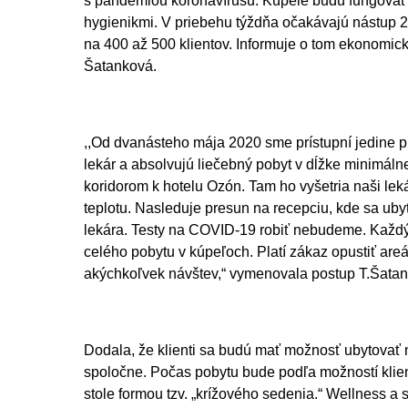
s pandémiou koronavírusu. Kúpele budú fungovať 
hygienikmi. V priebehu týždňa očakávajú nástup 2
na 400 až 500 klientov. Informuje o tom ekonomic
Šatanková.
,,Od dvanásteho mája 2020 sme prístupní jedine pr
lekár a absolvujú liečebný pobyt v dĺžke minimálne
koridorom k hotelu Ozón. Tam ho vyšetria naši le
teplotu. Nasleduje presun na recepciu, kde sa ub
lekára. Testy na COVID-19 robiť nebudeme. Každý 
celého pobytu v kúpeľoch. Platí zákaz opustiť are
akýchkoľvek návštev,“ vymenovala postup T.Šata
Dodala, že klienti sa budú mať možnosť ubytovať n
spoločne. Počas pobytu bude podľa možností klient
stole formou tzv. „krížového sedenia.“ Wellness a