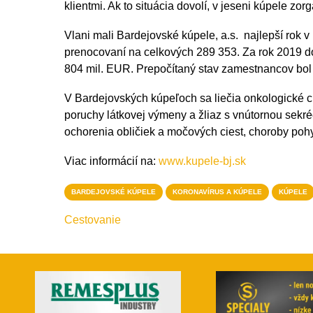
klientmi. Ak to situácia dovolí, v jeseni kúpele zorg
Vlani mali Bardejovské kúpele, a.s. najlepší rok v
prenocovaní na celkových 289 353. Za rok 2019 do
804 mil. EUR. Prepočítaný stav zamestnancov bol 
V Bardejovských kúpeľoch sa liečia onkologické c
poruchy látkovej výmeny a žliaz s vnútornou sekré
ochorenia obličiek a močových ciest, choroby poh
Viac informácií na:
www.kupele-bj.sk
BARDEJOVSKÉ KÚPELE
KORONAVÍRUS A KÚPELE
KÚPELE
Cestovanie