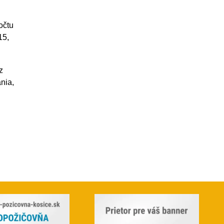
očtu
15,
z
nia,