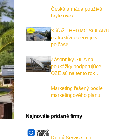
Česká armáda používá
brýle uvex
Súťaž THERMO|SOLARU
o atraktívne ceny je v
polčase
Zásobníky SIEA na
poukážky podporujúce
OZE sú na tento rok…
Marketing řešený podle
marketingového plánu
Najnovšie pridané firmy
Dobrý Servis s. r. o.