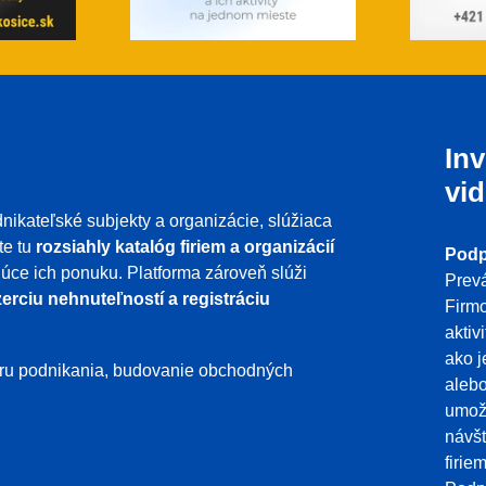
Inv
vid
nikateľské subjekty a organizácie, slúžiaca
te tu
rozsiahly katalóg firiem a organizácií
Podp
ujúce ich ponuku. Platforma zároveň slúži
Prevá
erciu nehnuteľností a registráciu
Firmo
aktiv
ako j
poru podnikania, budovanie obchodných
aleb
umožň
návšt
firie