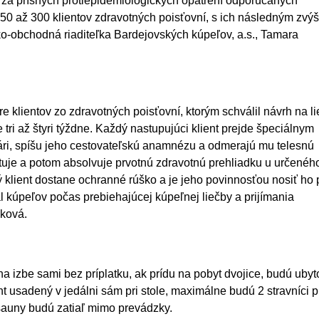
za prísnych protiepidemiologických opatrení odporúčaných
50 až 300 klientov zdravotných poisťovní, s ich následným zvý
ko-obchodná riaditeľka Bardejovských kúpeľov, a.s., Tamara
e klientov zo zdravotných poisťovní, ktorým schválil návrh na l
 tri až štyri týždne. Každý nastupujúci klient prejde špeciálnym
kári, spíšu jeho cestovateľskú anamnézu a odmerajú mu telesnú
ytuje a potom absolvuje prvotnú zdravotnú prehliadku u určenéh
klient dostane ochranné rúško a je jeho povinnosťou nosiť ho
ál kúpeľov počas prebiehajúcej kúpeľnej liečby a prijímania
nková.
a izbe sami bez príplatku, ak prídu na pobyt dvojice, budú uby
 usadený v jedálni sám pri stole, maximálne budú 2 stravníci p
 sauny budú zatiaľ mimo prevádzky.