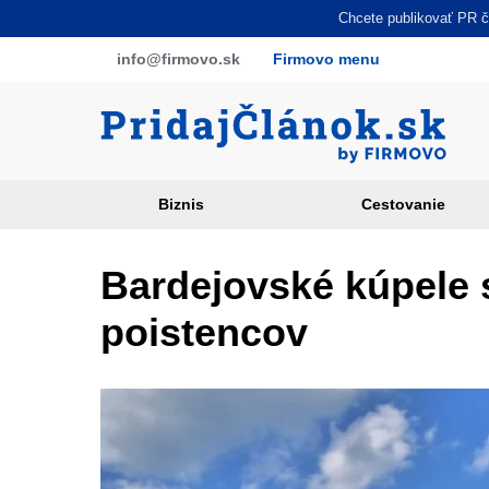
Skočiť
Chcete publikovať PR čl
na
info
@firmovo
.sk
Firmovo menu
hlavný
obsah
Biznis
Cestovanie
Article
categories
Bardejovské kúpele s
PR
poistencov
sites