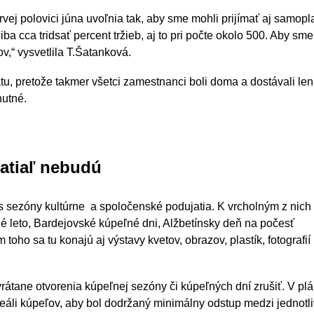
vej polovici júna uvoľnia tak, aby sme mohli prijímať aj samopl
a cca tridsať percent tržieb, aj to pri počte okolo 500. Aby sme
,“ vysvetlila T.Šatanková.
tu, pretože takmer všetci zamestnanci boli doma a dostávali le
nutné.
zatiaľ nebudú
s sezóny kultúrne a spoločenské podujatia. K vrcholným z nich 
 leto, Bardejovské kúpeľné dni, Alžbetínsky deň na počesť
m toho sa tu konajú aj výstavy kvetov, obrazov, plastík, fotografií
rátane otvorenia kúpeľnej sezóny či kúpeľných dní zrušiť. V pl
áli kúpeľov, aby bol dodržaný minimálny odstup medzi jednotl