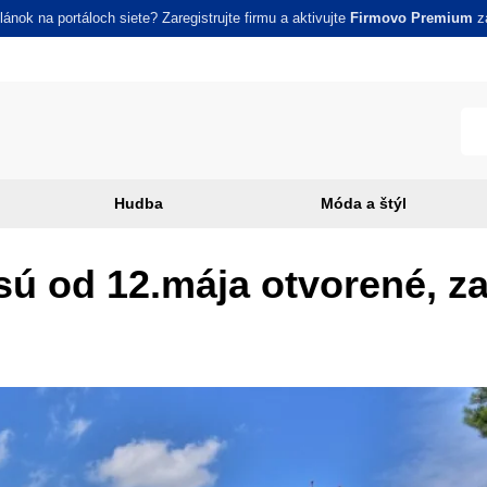
ánok na portáloch siete? Zaregistrujte firmu a aktivujte
Firmovo Premium
za
Hudba
Móda a štýl
ú od 12.mája otvorené, zat