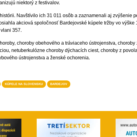
anizujú niektorý z festivalov.
 histórii. Navštívilo ich 31 011 osôb a zaznamenali aj zvýšenie p
siahla akciová spoločnosť Bardejovské kúpele tržby vo výške 
vlani 357.
horoby, choroby obehového a tráviaceho ústrojenstva, choroby 
ciou, netuberkulózne choroby dýchacích ciest, choroby z povola
ybového ústrojenstva a ženské ochorenia.
KÚPELE NA SLOVENSKU
BARDEJOV