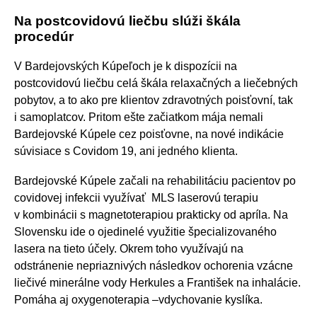
Na postcovidovú liečbu slúži škála
procedúr
V Bardejovských Kúpeľoch je k dispozícii na
postcovidovú liečbu celá škála relaxačných a liečebných
pobytov, a to ako pre klientov zdravotných poisťovní, tak
i samoplatcov. Pritom ešte začiatkom mája nemali
Bardejovské Kúpele cez poisťovne, na nové indikácie
súvisiace s Covidom 19, ani jedného klienta.
Bardejovské Kúpele začali na rehabilitáciu pacientov po
covidovej infekcii využívať MLS laserovú terapiu
v kombinácii s magnetoterapiou prakticky od apríla. Na
Slovensku ide o ojedinelé využitie špecializovaného
lasera na tieto účely. Okrem toho využívajú na
odstránenie nepriaznivých následkov ochorenia vzácne
liečivé minerálne vody Herkules a František na inhalácie.
Pomáha aj oxygenoterapia –vdychovanie kyslíka.