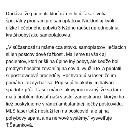
Dodáva, že pacienti, ktorí už nechcú čakať, volia
špeciálny program pre samoplatcov. Niektorí aj kvôli
dĺžke liečebného pobytu 3 týždne radšej uprednostnia
kratší pobyt ako samoplatcovia.
,,V súčasnosti tu máme cca stovku samoplatcov liečiacich
si len postcovidové ťažkosti. Mali sme tu však aj
pacientov, ktorí prišli na úplne iný pobyt, ale keďže boli
predtým hospitalizovaní aj na covid, využili to a priplatili
si postcovidové procedúry. Pochvaľujú si laser, že im
pomáha rozdýchať sa. Popisujú to akoby im balvan
spadol z pľúc. Laser máme tak vybookovaný, že sa tam
majú problém dostať naši vlastní zamestnanci, ktorým ho
tiež poskytujeme v rámci ambulantnej liečby postcovidu.
MLS laser totiž neslúži len na postcovid, ale aj na
pohybový aparát a na nervové systémy,“ vysvetľuje
T.Šatanková.