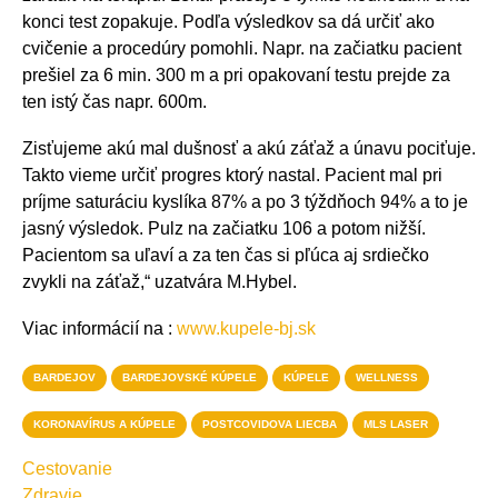
konci test zopakuje. Podľa výsledkov sa dá určiť ako
cvičenie a procedúry pomohli. Napr. na začiatku pacient
prešiel za 6 min. 300 m a pri opakovaní testu prejde za
ten istý čas napr. 600m.
Zisťujeme akú mal dušnosť a akú záťaž a únavu pociťuje.
Takto vieme určiť progres ktorý nastal. Pacient mal pri
príjme saturáciu kyslíka 87% a po 3 týždňoch 94% a to je
jasný výsledok. Pulz na začiatku 106 a potom nižší.
Pacientom sa uľaví a za ten čas si pľúca aj srdiečko
zvykli na záťaž,“ uzatvára M.Hybel.
Viac informácií na :
www.kupele-bj.sk
BARDEJOV
BARDEJOVSKÉ KÚPELE
KÚPELE
WELLNESS
KORONAVÍRUS A KÚPELE
POSTCOVIDOVA LIECBA
MLS LASER
Cestovanie
Zdravie