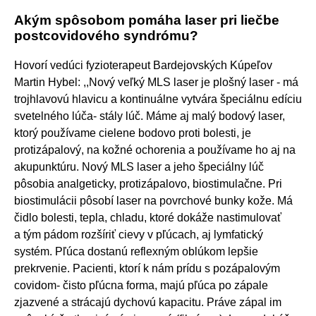
Akým spôsobom pomáha laser pri liečbe
postcovidového syndrómu?
Hovorí vedúci fyzioterapeut Bardejovských Kúpeľov
Martin Hybel: ,,Nový veľký MLS laser je plošný laser - má
trojhlavovú hlavicu a kontinuálne vytvára špeciálnu edíciu
svetelného lúča- stály lúč. Máme aj malý bodový laser,
ktorý používame cielene bodovo proti bolesti, je
protizápalový, na kožné ochorenia a používame ho aj na
akupunktúru. Nový MLS laser a jeho špeciálny lúč
pôsobia analgeticky, protizápalovo, biostimulačne. Pri
biostimulácii pôsobí laser na povrchové bunky kože. Má
čidlo bolesti, tepla, chladu, ktoré dokáže nastimulovať
a tým pádom rozšíriť cievy v pľúcach, aj lymfatický
systém. Pľúca dostanú reflexným oblúkom lepšie
prekrvenie. Pacienti, ktorí k nám prídu s pozápalovým
covidom- čisto pľúcna forma, majú pľúca po zápale
zjazvené a strácajú dychovú kapacitu. Práve zápal im