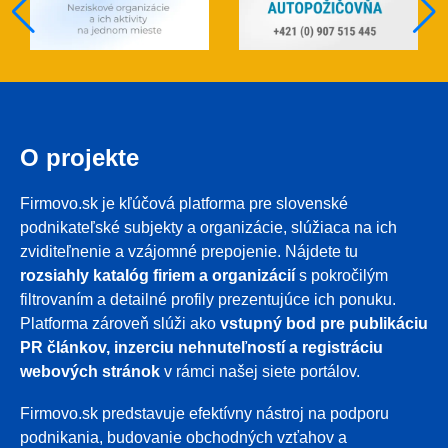
O projekte
Firmovo.sk je kľúčová platforma pre slovenské
podnikateľské subjekty a organizácie, slúžiaca na ich
zviditeľnenie a vzájomné prepojenie. Nájdete tu
rozsiahly katalóg firiem a organizácií
s pokročilým
filtrovaním a detailné profily prezentujúce ich ponuku.
Platforma zároveň slúži ako
vstupný bod pre publikáciu
PR článkov, inzerciu nehnuteľností a registráciu
webových stránok
v rámci našej siete portálov.
Firmovo.sk predstavuje efektívny nástroj na podporu
podnikania, budovanie obchodných vzťahov a