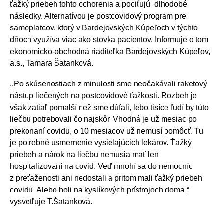
ťažký priebeh tohto ochorenia a pociťujú dlhodobé
následky. Alternatívou je postcovidový program pre
samoplatcov, ktorý v Bardejovských Kúpeľoch v týchto
dňoch využíva viac ako stovka pacientov. Informuje o tom
ekonomicko-obchodná riaditeľka Bardejovských Kúpeľov,
a.s., Tamara Šatanková.
,,Po skúsenostiach z minulosti sme neočakávali raketový
nástup liečených na postcovidové ťažkosti. Rozbeh je
však zatiaľ pomalší než sme dúfali, lebo tisíce ľudí by túto
liečbu potrebovali čo najskôr. Vhodná je už mesiac po
prekonaní covidu, o 10 mesiacov už nemusí pomôcť. Tu
je potrebné usmernenie vysielajúcich lekárov. Ťažký
priebeh a nárok na liečbu nemusia mať len
hospitalizovaní na covid. Veď mnohí sa do nemocníc
z preťaženosti ani nedostali a pritom mali ťažký priebeh
covidu. Alebo boli na kyslíkových prístrojoch doma,“
vysvetľuje T.Šatanková.