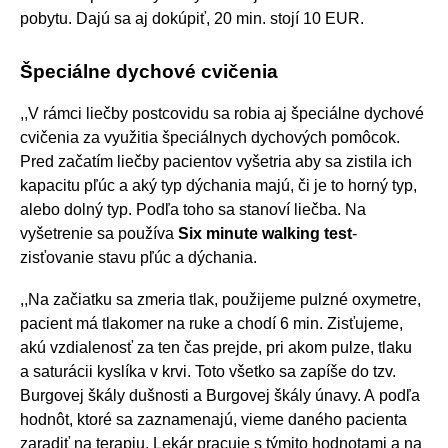
pobytu. Dajú sa aj dokúpiť, 20 min. stojí 10 EUR.
Špeciálne dychové cvičenia
,,V rámci liečby postcovidu sa robia aj špeciálne dychové
cvičenia za využitia špeciálnych dychových pomôcok.
Pred začatím liečby pacientov vyšetria aby sa zistila ich
kapacitu pľúc a aký typ dýchania majú, či je to horný typ,
alebo dolný typ. Podľa toho sa stanoví liečba. Na
vyšetrenie sa používa
Six minute walking test
-
zisťovanie stavu pľúc a dýchania.
,,Na začiatku sa zmeria tlak, použijeme pulzné oxymetre,
pacient má tlakomer na ruke a chodí 6 min. Zisťujeme,
akú vzdialenosť za ten čas prejde, pri akom pulze, tlaku
a saturácii kyslíka v krvi. Toto všetko sa zapíše do tzv.
Burgovej škály dušnosti a Burgovej škály únavy. A podľa
hodnôt, ktoré sa zaznamenajú, vieme daného pacienta
zaradiť na terapiu. Lekár pracuje s týmito hodnotami a na