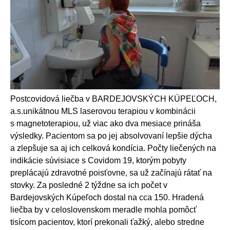
Postcovidová liečba v BARDEJOVSKÝCH KÚPEĽOCH,
a.s.unikátnou MLS laserovou terapiou v kombinácii
s magnetoterapiou, už viac ako dva mesiace prináša
výsledky. Pacientom sa po jej absolvovaní lepšie dýcha
a zlepšuje sa aj ich celková kondícia. Počty liečených na
indikácie súvisiace s Covidom 19, ktorým pobyty
preplácajú zdravotné poisťovne, sa už začínajú rátať na
stovky. Za posledné 2 týždne sa ich počet v
Bardejovských Kúpeľoch dostal na cca 150. Hradená
liečba by v celoslovenskom meradle mohla pomôcť
tisícom pacientov, ktorí prekonali ťažký, alebo stredne