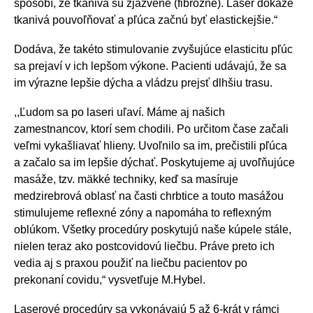
spôsobí, že tkanivá sú zjazvené (fibrózne). Laser dokáže
tkanivá pouvoľňovať a pľúca začnú byť elastickejšie.“
Dodáva, že takéto stimulovanie zvyšujúce elasticitu pľúc
sa prejaví v ich lepšom výkone. Pacienti udávajú, že sa
im výrazne lepšie dýcha a vládzu prejsť dlhšiu trasu.
,,Ľudom sa po laseri uľaví. Máme aj našich
zamestnancov, ktorí sem chodili. Po určitom čase začali
veľmi vykašliavať hlieny. Uvoľnilo sa im, prečistili pľúca
a začalo sa im lepšie dýchať. Poskytujeme aj uvoľňujúce
masáže, tzv. mäkké techniky, keď sa masíruje
medzirebrová oblasť na časti chrbtice a touto masážou
stimulujeme reflexné zóny a napomáha to reflexným
oblúkom. Všetky procedúry poskytujú naše kúpele stále,
nielen teraz ako postcovidovú liečbu. Práve preto ich
vedia aj s praxou použiť na liečbu pacientov po
prekonaní covidu,“ vysvetľuje M.Hybel.
Laserové procedúry sa vykonávajú 5 až 6-krát v rámci