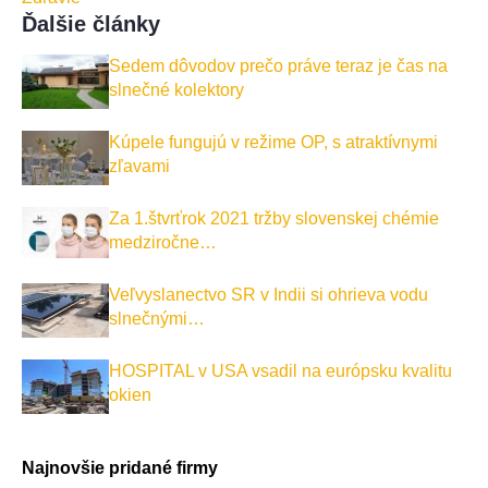
Ďalšie články
Sedem dôvodov prečo práve teraz je čas na
slnečné kolektory
Kúpele fungujú v režime OP, s atraktívnymi
zľavami
Za 1.štvrťrok 2021 tržby slovenskej chémie
medziročne…
Veľvyslanectvo SR v Indii si ohrieva vodu
slnečnými…
HOSPITAL v USA vsadil na európsku kvalitu
okien
Najnovšie pridané firmy