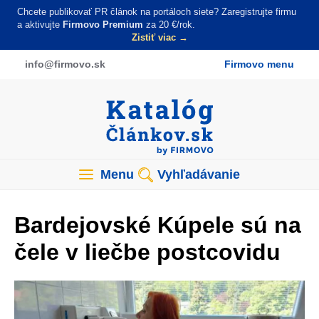
Skočiť
Chcete publikovať PR článok na portáloch siete? Zaregistrujte firmu
na
a aktivujte
Firmovo Premium
za 20 €/rok.
Zistiť viac →
hlavný
obsah
info
@firmovo
.sk
Firmovo menu
Menu
Vyhľadávanie
Bardejovské Kúpele sú na
čele v liečbe postcovidu