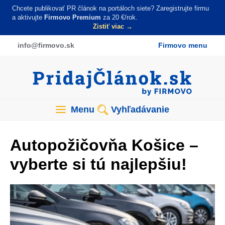
Skočiť
Chcete publikovať PR článok na portáloch siete? Zaregistrujte firmu
na
a aktivujte
Firmovo Premium
za 20 €/rok.
Zistiť viac →
hlavný
obsah
info
@firmovo
.sk
Firmovo menu
Menu
Vyhľadávanie
Autopožičovňa Košice –
vyberte si tú najlepšiu!