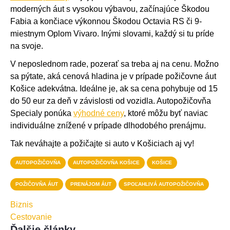
moderných áut s vysokou výbavou, začínajúce Škodou
Fabia a končiace výkonnou Škodou Octavia RS či 9-
miestnym Oplom Vivaro. Inými slovami, každý si tu príde
na svoje.
V neposlednom rade, pozerať sa treba aj na cenu. Možno
sa pýtate, aká cenová hladina je v prípade požičovne áut
Košice adekvátna. Ideálne je, ak sa cena pohybuje od 15
do 50 eur za deň v závislosti od vozidla. Autopožičovňa
Specialy ponúka
výhodné ceny
, ktoré môžu byť naviac
individuálne znížené v prípade dlhodobého prenájmu.
Tak neváhajte a požičajte si auto v Košiciach aj vy!
AUTOPOŽIČOVŇA
AUTOPOŽIČOVŇA KOŠICE
KOŠICE
POŽIČOVŇA ÁUT
PRENÁJOM ÁUT
SPOĽAHLIVÁ AUTOPOŽIČOVŇA
Biznis
Cestovanie
Ďalšie články