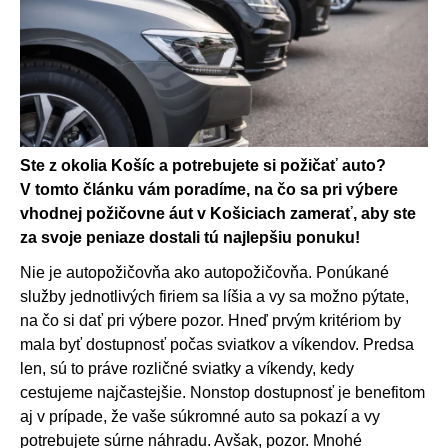
Ste z okolia Košíc a potrebujete si požičať auto?
V tomto článku vám poradíme, na čo sa pri výbere
vhodnej požičovne áut v Košiciach zamerať, aby ste
za svoje peniaze dostali tú najlepšiu ponuku!
Nie je autopožičovňa ako autopožičovňa. Ponúkané
služby jednotlivých firiem sa líšia a vy sa možno pýtate,
na čo si dať pri výbere pozor. Hneď prvým kritériom by
mala byť dostupnosť počas sviatkov a víkendov. Predsa
len, sú to práve rozličné sviatky a víkendy, kedy
cestujeme najčastejšie. Nonstop dostupnosť je benefitom
aj v prípade, že vaše súkromné auto sa pokazí a vy
potrebujete súrne náhradu. Avšak, pozor. Mnohé