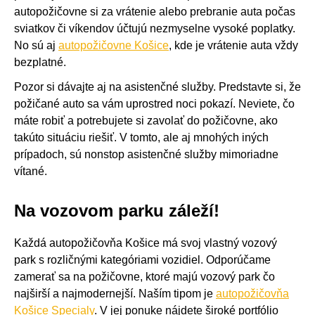
autopožičovne si za vrátenie alebo prebranie auta počas
sviatkov či víkendov účtujú nezmyselne vysoké poplatky.
No sú aj
autopožičovne Košice
, kde je vrátenie auta vždy
bezplatné.
Pozor si dávajte aj na asistenčné služby. Predstavte si, že
požičané auto sa vám uprostred noci pokazí. Neviete, čo
máte robiť a potrebujete si zavolať do požičovne, ako
takúto situáciu riešiť. V tomto, ale aj mnohých iných
prípadoch, sú nonstop asistenčné služby mimoriadne
vítané.
Na vozovom parku záleží!
Každá autopožičovňa Košice má svoj vlastný vozový
park s rozličnými kategóriami vozidiel. Odporúčame
zamerať sa na požičovne, ktoré majú vozový park čo
najširší a najmodernejší. Naším tipom je
autopožičovňa
Košice Specialy
. V jej ponuke nájdete široké portfólio