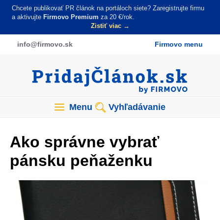
Skočiť
Chcete publikovať PR článok na portáloch siete? Zaregistrujte firmu
na
a aktivujte
Firmovo Premium
za 20 €/rok.
Zistiť viac →
hlavný
obsah
info
@firmovo
.sk
Firmovo menu
Menu
Vyhľadávanie
Ako správne vybrať
pánsku peňaženku