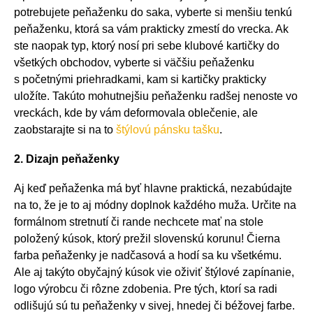
potrebujete peňaženku do saka, vyberte si menšiu tenkú
peňaženku, ktorá sa vám prakticky zmestí do vrecka. Ak
ste naopak typ, ktorý nosí pri sebe klubové kartičky do
všetkých obchodov, vyberte si väčšiu peňaženku
s početnými priehradkami, kam si kartičky prakticky
uložíte. Takúto mohutnejšiu peňaženku radšej nenoste vo
vreckách, kde by vám deformovala oblečenie, ale
zaobstarajte si na to
štýlovú pánsku tašku
.
2. Dizajn peňaženky
Aj keď peňaženka má byť hlavne praktická, nezabúdajte
na to, že je to aj módny doplnok každého muža. Určite na
formálnom stretnutí či rande nechcete mať na stole
položený kúsok, ktorý prežil slovenskú korunu! Čierna
farba peňaženky je nadčasová a hodí sa ku všetkému.
Ale aj takýto obyčajný kúsok vie oživiť štýlové zapínanie,
logo výrobcu či rôzne zdobenia. Pre tých, ktorí sa radi
odlišujú sú tu peňaženky v sivej, hnedej či béžovej farbe.