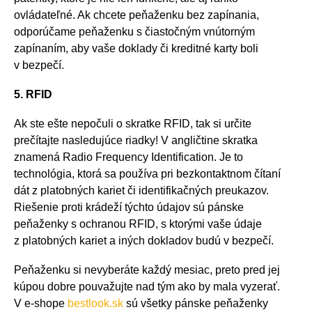
ovládateľné. Ak chcete peňaženku bez zapínania,
odporúčame peňaženku s čiastočným vnútorným
zapínaním, aby vaše doklady či kreditné karty boli
v bezpečí.
5. RFID
Ak ste ešte nepočuli o skratke RFID, tak si určite
prečítajte nasledujúce riadky! V angličtine skratka
znamená
Radio Frequency Identification
. Je to
technológia, ktorá sa používa pri bezkontaktnom čítaní
dát z platobných kariet či identifikačných preukazov.
Riešenie proti krádeží týchto údajov sú pánske
peňaženky s ochranou RFID, s ktorými
vaše údaje
z platobných kariet a iných dokladov budú v bezpečí.
Peňaženku si nevyberáte každý mesiac, preto pred jej
kúpou dobre pouvažujte nad tým ako by mala vyzerať.
V e-shope
bestlook.sk
sú všetky pánske peňaženky