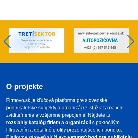
O projekte
Firmovo.sk je kľúčová platforma pre slovenské
podnikateľské subjekty a organizácie, slúžiaca na ich
zviditeľnenie a vzájomné prepojenie. Nájdete tu
rozsiahly katalóg firiem a organizácií
s pokročilým
filtrovaním a detailné profily prezentujúce ich ponuku.
Platforma zároveň slúži ako
vstupný bod pre publikáciu