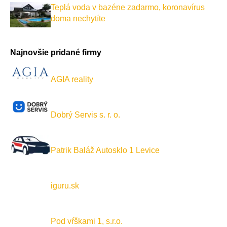
Teplá voda v bazéne zadarmo, koronavírus
doma nechytíte
Najnovšie pridané firmy
AGIA reality
Dobrý Servis s. r. o.
Patrik Baláž Autosklo 1 Levice
iguru.sk
Pod vŕškami 1, s.r.o.