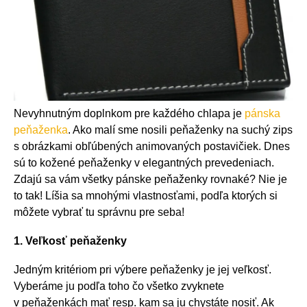
Nevyhnutným doplnkom pre každého chlapa je
pánska
peňaženka
. Ako malí sme nosili peňaženky na suchý zips
s obrázkami obľúbených animovaných postavičiek. Dnes
sú to kožené peňaženky v elegantných prevedeniach.
Zdajú sa vám všetky pánske peňaženky rovnaké? Nie je
to tak! Líšia sa mnohými vlastnosťami, podľa ktorých si
môžete vybrať tu správnu pre seba!
1. Veľkosť peňaženky
Jedným kritériom pri výbere peňaženky je jej veľkosť.
Vyberáme ju podľa toho čo všetko zvyknete
v peňaženkách mať resp. kam sa ju chystáte nosiť. Ak