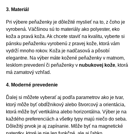
3. Materiál
Pri výbere peňaženky je dôležité myslieť na to, z čoho je
vyrobená. Väčšinou sú to materiály ako polyester, eko
koža a pravá koža. Ak chcete staviť na kvalitu, vyberte si
pánsku peňaženku vyrobenú z pravej kože, ktorá vám
vydrží mnoho rokov. Koža je nadčasová a pôsobí
elegantne. Na výber máte kožené peňaženky v matnom,
lesklom prevedení či peňaženky v
nubukovej kože
, ktorá
má zamatový vzhľad.
4. Moderné prevedenie
Ďalej si môžete vyberať aj podľa parametrov ako je tvar,
ktorý môže byť obdĺžnikový alebo štvorcový a orientácia,
ktorá môže byť vertikálna alebo horizontálna. Výber je na
každého preferenciách a všetky typy majú niečo do seba.
Dôležitý prvok je aj zapínanie. Môže byť na magnetické
patentky, ktoré je nie len funkčné, ale aj ľahko